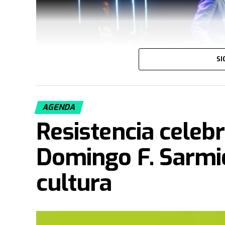
SI
AGENDA
Resistencia celebr
Domingo F. Sarmie
cultura
La capital chaqueña se encuentra viviendo un f
Paul y su esposa Becky Enenche, reconocidos r