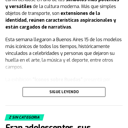
y versátiles
de la cultura moderna. Más que simples
objetos de transporte, son
extensiones de la
identidad, reúnen características aspiracionales y
están cargados de narrativas
.
Esta semana llegaron a Buenos Aires 15 de los modelos
más icónicos de todos los tiempos, históricamente
vinculados a celebridades y personas que dejaron su
huella en el arte, la música y el deporte, entre otros
campos.
La exhibición
“Íconos sobre Ruedas”
presentó por
primera vez en Argentina varios vehículos de la
SIGUE LEYENDO
colección de
Jorge Yarur
, creador de la
Fundación
Museo de la Moda
que se encuentra en
Santiago de Chile.
Z SIN CATEGORIA
Acacia Echazarreta
, integrante del Departamento de
Eran adolescentes, sus
Curaduría de la institución, le contó a
TN
de qué trata la