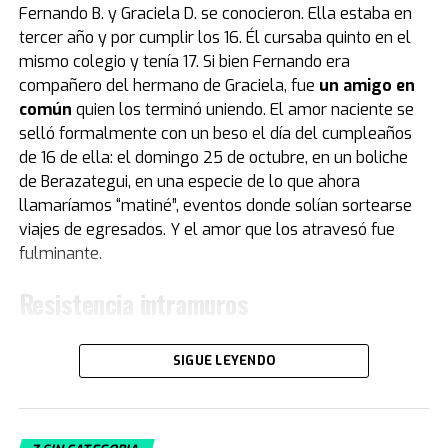
del Napoli, Corrado Ferlaino.
Fernando B. y Graciela D. se conocieron. Ella estaba en
tercer año y por cumplir los 16. Él cursaba quinto en el
El proceso para que las llaves de aquel mítico auto
mismo colegio y tenía 17. Si bien Fernando era
deportivo llegaran a las manos de Maradona fue
compañero del hermano de Graciela, fue
un amigo en
caótico.
Guillermo Coppola
, exmanager del Diez, tuvo
común
quien los terminó uniendo. El amor naciente se
que convencer al mismísimo Enzo Ferrari de pintar de
selló formalmente con un beso el día del cumpleaños
negro un modelo que solo conocía el rojo. Luego,
de 16 de ella: el domingo 25 de octubre, en un boliche
gestionó la venta del coche en un aeropuerto por un
de Berazategui, en una especie de lo que ahora
precio mayor al que había pagado originalmente, con el
llamaríamos “matiné”, eventos donde solían sortearse
fin de reconciliar a Ferlaino con Diego. Algo de esa
viajes de egresados. Y el amor que los atravesó fue
historia estuvo presente en Buenos Aires.
fulminante.
“Tenemos una gran colección de Maradona porque
Resistencia intramuros
obviamente es un gran ícono del fútbol. Se puede ver la
evolución de su vestuario desde que tiene un short del
Fernando cuenta que con su compañero y hermano de
Cebollitas, pasando por mítico año 86 y llegando hasta
SIGUE LEYENDO
Graciela eran “como el agua y el aceite. Te hago una
cuando le hacen su partido despedida", explica Acacia.
metáfora musical… él era Rolling Stones y yo era
Junto a la Ferrari negra se iluminó la camiseta titular
Beatle, ¡muy distintos”!. Pero no solo el hermano era
del Napoli que usó Diego.
diferente, también la familia de su novia era muy