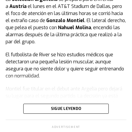
a
Austria
el lunes en el AT&T Stadium de Dallas, pero
el foco de atención en las últimas horas se corrió hacia
el extraño caso de
Gonzalo Montiel
. El lateral derecho,
que pelea el puesto con
Nahuel Molina
, encendió las
alarmas después de la última práctica que realizó a la
par del grupo.
El futbolista de River se hizo estudios médicos que
detectaron una pequeña lesión muscular, aunque
asegura que no siente dolor y quiere seguir entrenando
con normalidad.
Montiel fue titular en el debut ante Argelia pero dejará
su lugar para el segundo partido. La decisión ya está
tomada: Molina será su reemplazante en el lateral
SIGUE LEYENDO
derecho frente a Austria. El jugador del Atlético de
Madrid se recuperó de su dolencia como demostró en su
ingreso por Cachete en el segundo tiempo del juego
ADVERTISEMENT
ante los argelinos.