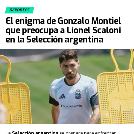
DEPORTES
Fuente: TN
El enigma de Gonzalo Montiel
que preocupa a Lionel Scaloni
en la Selección argentina
La
Selección argentina
se prepara para enfrentar