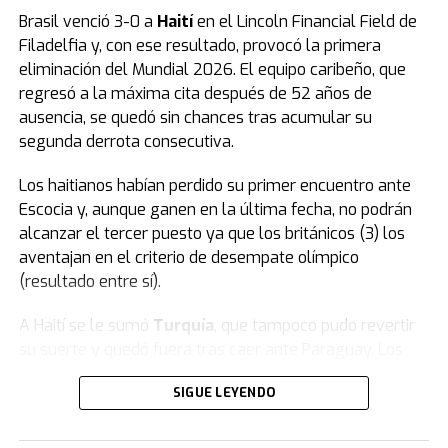
Brasil venció 3-0 a
Haití
en el Lincoln Financial Field de
Filadelfia y, con ese resultado, provocó la primera
eliminación del Mundial 2026. El equipo caribeño, que
regresó a la máxima cita después de 52 años de
ausencia, se quedó sin chances tras acumular su
segunda derrota consecutiva.
Los haitianos habían perdido su primer encuentro ante
Escocia y, aunque ganen en la última fecha, no podrán
alcanzar el tercer puesto ya que los británicos (3) los
aventajan en el criterio de desempate olímpico
(resultado entre sí).
A Haití se le sumó
Turquía
, que tampoco pudo revertir
su suerte y quedó fuera tras caer ante Paraguay. Los
turcos, a pesar de jugar con un hombre más, no
SIGUE LEYENDO
lograron dar vuelta el resultado y firmaron una rápida
despedida en su tercera participación en la Copa del
Mundo.