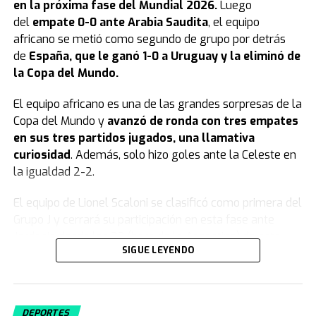
en la próxima fase del Mundial 2026.
Luego
del
empate 0-0 ante Arabia Saudita
, el equipo
africano se metió como segundo de grupo por detrás
de
España, que le ganó 1-0 a Uruguay y la eliminó de
la Copa del Mundo.
El equipo africano es una de las grandes sorpresas de la
Copa del Mundo y
avanzó de ronda con tres empates
en sus tres partidos jugados, una llamativa
curiosidad
. Además, solo hizo goles ante la Celeste en
la igualdad 2-2.
El equipo de Lionel Scaloni se clasificó como primera del
Grupo J y cerrará su participación en esta fase ante
Jordania desde las 23 (hora de la Argentina) de este
SIGUE LEYENDO
sábado.
Uruguay quedó eliminado del Mundial
2026
DEPORTES