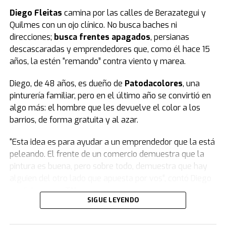
Finalmente, todos se pusieron de pie y se hizo silencio.
Diego Fleitas
camina por las calles de Berazategui y
Quilmes con un ojo clínico. No busca baches ni
El peronismo se opuso desde el inicio
y, además de
direcciones;
busca frentes apagados
, persianas
advertir que la ley se concentra en lo punitivo y no en la
descascaradas y emprendedores que, como él hace 15
protección de las infancias, remarcó que los fondos
años, la estén “remando” contra viento y marea.
presupuestados resultan insuficientes.
Diego, de 48 años, es dueño de
Patodacolores
, una
Según la norma,
el presupuesto para un sistema que
pinturería familiar, pero en el último año se convirtió en
reduce la edad de 16 a 14 años destina $23.700
algo más: el hombre que les devuelve el color a los
millones a las provincias.
barrios, de forma gratuita y al azar.
Datos del Servicio Penitenciario Federal indican que el
“Esta idea es para ayudar a un emprendedor que la está
costo del metro cuadrado es de 3,2 millones de pesos.
peleando. El frente de un comercio demuestra que la
Con el presupuesto previsto se podrían construir 7.400
pintura es buena, pero sobre todo, demuestra que hay
metros cuadrados. Dividido por los 24 distritos, cada
alguien del otro lado que apuesta por vos”, contó Diego
provincia recibiría 308 metros cuadrados.
en diálogo con
TN
.
SIGUE LEYENDO
Frente a esos números, Jorge Capitanich del PJ señaló:
La historia de la pinturería nació de un giro inesperado.
“Si no contamos con el presupuesto necesario, estas
Diego era profesor de Educación Física cuando conoció