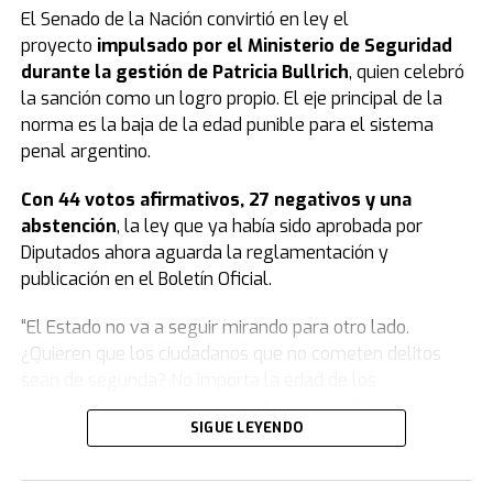
El Senado de la Nación convirtió en ley el
proyecto
impulsado por el Ministerio de Seguridad
durante la gestión de Patricia Bullrich
, quien celebró
la sanción como un logro propio. El eje principal de la
norma es la baja de la edad punible para el sistema
penal argentino.
Con 44 votos afirmativos, 27 negativos y una
abstención
, la ley que ya había sido aprobada por
Diputados ahora aguarda la reglamentación y
publicación en el Boletín Oficial.
“El Estado no va a seguir mirando para otro lado.
¿Quieren que los ciudadanos que no cometen delitos
sean de segunda? No importa la edad de los
delincuentes, importa el delito”, comenzó Patricia
SIGUE LEYENDO
Bullrich.
Y agregó: “Este modelo se agotó, nosotros venimos a