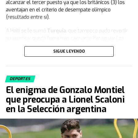
alcanzar el tercer puesto ya que los británicos (3) los
aventajan en el criterio de desempate olímpico
(resultado entre sí).
A Haití se le sumó
Turquía
, que tampoco pudo revertir
su suerte y quedó fuera tras caer ante Paraguay. Los
turcos, a pesar de jugar con un hombre más, no
SIGUE LEYENDO
lograron dar vuelta el resultado y firmaron una rápida
despedida en su tercera participación en la Copa del
Mundo.
DEPORTES
Fuente: TN
El enigma de Gonzalo Montiel
que preocupa a Lionel Scaloni
en la Selección argentina