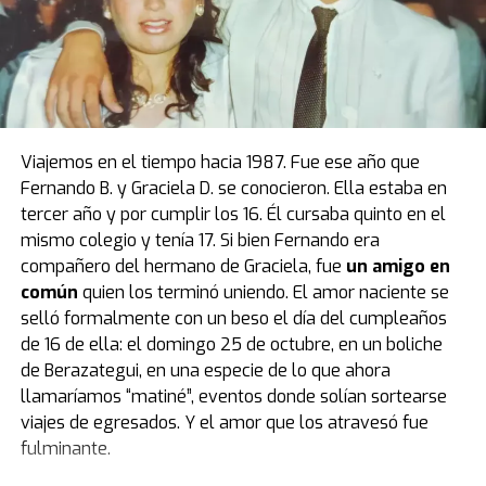
El modelo que protagoniza una de las mejores
anécdotas relacionadas a la vida de Diego estuvo de
visita por primera vez en el país, luego de casi cuatro
décadas de estadía en Europa. Fue el primer obsequio
que recibió “Pelusa” tras conquistar la Copa del Mundo
de
México 1986
, cortesía del por entonces presidente
Viajemos en el tiempo hacia 1987. Fue ese año que
del Napoli, Corrado Ferlaino.
Fernando B. y Graciela D. se conocieron. Ella estaba en
tercer año y por cumplir los 16. Él cursaba quinto en el
El proceso para que las llaves de aquel mítico auto
mismo colegio y tenía 17. Si bien Fernando era
deportivo llegaran a las manos de Maradona fue
compañero del hermano de Graciela, fue
un amigo en
caótico.
Guillermo Coppola
, exmanager del Diez, tuvo
común
quien los terminó uniendo. El amor naciente se
que convencer al mismísimo Enzo Ferrari de pintar de
selló formalmente con un beso el día del cumpleaños
negro un modelo que solo conocía el rojo. Luego,
de 16 de ella: el domingo 25 de octubre, en un boliche
gestionó la venta del coche en un aeropuerto por un
de Berazategui, en una especie de lo que ahora
precio mayor al que había pagado originalmente, con el
llamaríamos “matiné”, eventos donde solían sortearse
fin de reconciliar a Ferlaino con Diego. Algo de esa
viajes de egresados. Y el amor que los atravesó fue
historia estuvo presente en Buenos Aires.
fulminante.
“Tenemos una gran colección de Maradona porque