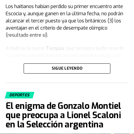
Los haitianos habían perdido su primer encuentro ante
Escocia y, aunque ganen en la última fecha, no podrán
alcanzar el tercer puesto ya que los británicos (3) los
aventajan en el criterio de desempate olímpico
(resultado entre sí).
A Haití se le sumó
Turquía
, que tampoco pudo revertir
su suerte y quedó fuera tras caer ante Paraguay. Los
turcos, a pesar de jugar con un hombre más, no
SIGUE LEYENDO
lograron dar vuelta el resultado y firmaron una rápida
despedida en su tercera participación en la Copa del
Mundo.
DEPORTES
Fuente: TN
El enigma de Gonzalo Montiel
que preocupa a Lionel Scaloni
en la Selección argentina