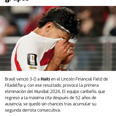
Durante el partido ocurrió un momento insólito:
Bielsa
sacó a Fernando Muslera en el entretiempo luego
de un grosero error que terminó en el único gol del
encuentro.
Fuente: TN
Brasil venció 3-0 a
Haití
en el Lincoln Financial Field de
Filadelfia y, con ese resultado, provocó la primera
eliminación del Mundial 2026. El equipo caribeño, que
regresó a la máxima cita después de 52 años de
ausencia, se quedó sin chances tras acumular su
segunda derrota consecutiva.