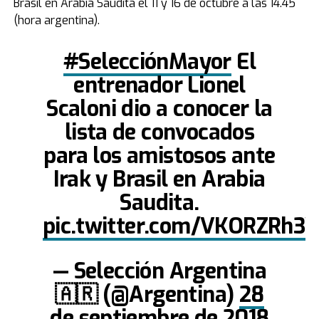
Brasil en Arabia Saudita el 11 y 16 de octubre a las 14.45
(hora argentina).
#SelecciónMayor
El
entrenador Lionel
Scaloni dio a conocer la
lista de convocados
para los amistosos ante
Irak y Brasil en Arabia
Saudita.
pic.twitter.com/VKORZRh3
— Selección Argentina
🇦🇷 (@Argentina)
28
de septiembre de 2018