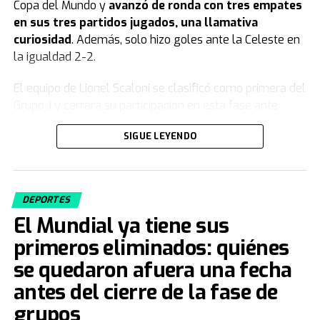
Copa del Mundo y
avanzó de ronda con tres empates
en sus tres partidos jugados, una llamativa
curiosidad
. Además, solo hizo goles ante la Celeste en
la igualdad 2-2.
El equipo de Lionel Scaloni se clasificó como primera del
Grupo J y cerrará su participación en esta fase ante
Jordania desde las 23 (hora de la Argentina) de este
SIGUE LEYENDO
sábado.
Uruguay quedó eliminado del Mundial
2026
DEPORTES
El Mundial ya tiene sus
Luego de su derrota ante España por 1-0 y en medio de
primeros eliminados: quiénes
un clima de tensión interna,
la selección de Uruguay
quedó como tercera de su grupo y eliminada del
se quedaron afuera una fecha
Mundial
. El equipo de Marcelo Bielsa sumó solo dos
antes del cierre de la fase de
puntos y no le alcanzó para meterse entre los mejores
grupos
terceros.