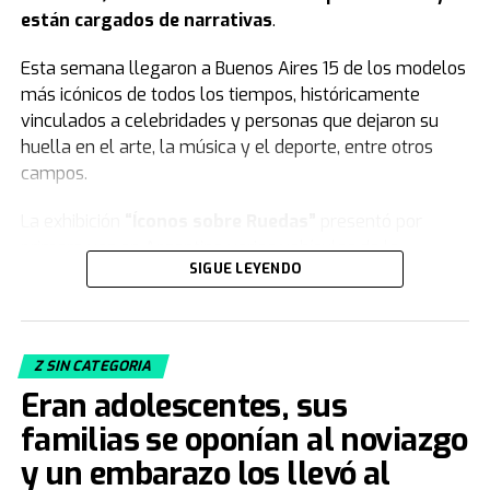
están cargados de narrativas
.
Esta semana llegaron a Buenos Aires 15 de los modelos
más icónicos de todos los tiempos, históricamente
vinculados a celebridades y personas que dejaron su
huella en el arte, la música y el deporte, entre otros
campos.
La exhibición
“Íconos sobre Ruedas”
presentó por
primera vez en Argentina varios vehículos de la
SIGUE LEYENDO
colección de
Jorge Yarur
, creador de la
Fundación
Museo de la Moda
que se encuentra en
Santiago de Chile.
Z SIN CATEGORIA
Acacia Echazarreta
, integrante del Departamento de
Eran adolescentes, sus
Curaduría de la institución, le contó a
TN
de qué trata la
muestra. “Nuestra colección, con sus 19.000 piezas de
familias se oponían al noviazgo
vestuario y accesorios, busca
congelar el tiempo
.
y un embarazo los llevó al
Tratamos de retratar distintos estilos, artes decorativas,