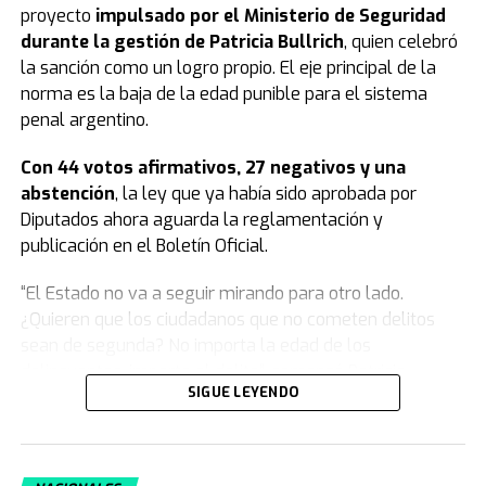
proyecto
impulsado por el Ministerio de Seguridad
durante la gestión de Patricia Bullrich
, quien celebró
la sanción como un logro propio. El eje principal de la
norma es la baja de la edad punible para el sistema
penal argentino.
Con 44 votos afirmativos, 27 negativos y una
abstención
, la ley que ya había sido aprobada por
Diputados ahora aguarda la reglamentación y
publicación en el Boletín Oficial.
“El Estado no va a seguir mirando para otro lado.
¿Quieren que los ciudadanos que no cometen delitos
sean de segunda? No importa la edad de los
delincuentes, importa el delito”, comenzó Patricia
SIGUE LEYENDO
Bullrich.
Y agregó: “Este modelo se agotó, nosotros venimos a
plantear algo moral y jurídicamente distinto, una teoría