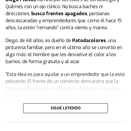
Quilmes con un ojo clínico. No busca baches ni
El peronismo se opuso desde el inicio
y, además de
direcciones;
busca frentes apagados
, persianas
advertir que la ley se concentra en lo punitivo y no en la
descascaradas y emprendedores que, como él hace 15
protección de las infancias, remarcó que los fondos
años, la estén “remando” contra viento y marea.
presupuestados resultan insuficientes.
Diego, de 48 años, es dueño de
Patodacolores
, una
Según la norma,
el presupuesto para un sistema que
pinturería familiar, pero en el último año se convirtió en
reduce la edad de 16 a 14 años destina $23.700
algo más: el hombre que les devuelve el color a los
millones a las provincias.
barrios, de forma gratuita y al azar.
Datos del Servicio Penitenciario Federal indican que el
“Esta idea es para ayudar a un emprendedor que la está
costo del metro cuadrado es de 3,2 millones de pesos.
peleando. El frente de un comercio demuestra que la
Con el presupuesto previsto se podrían construir 7.400
pintura es buena, pero sobre todo, demuestra que hay
metros cuadrados. Dividido por los 24 distritos, cada
alguien del otro lado que apuesta por vos”, contó Diego
provincia recibiría 308 metros cuadrados.
en diálogo con
TN
.
SIGUE LEYENDO
Frente a esos números, Jorge Capitanich del PJ señaló:
La historia de la pinturería nació de un giro inesperado.
“Si no contamos con el presupuesto necesario, estas
Diego era profesor de Educación Física cuando conoció
quedan en letra muerta y constituyen una frustración
a
Patricia Gauna
(47). Ella trabajaba en el rubro y él,