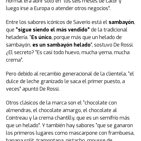
normal era abrir solo en “los seis meses de calor y
luego irse a Europa o atender otros negocios”.
Entre los sabores icónicos de Saverio está el
sambayón
,
que
“sigue siendo el más vendido”
de la tradicional
heladería. “
Es único
, porque más que un helado de
sambayón,
es un sambayón helado
”, sostuvo De Rossi.
¿El secreto? “Es casi todo huevo, mucha yema, mucha
crema”.
Pero debido al recambio generacional de la clientela, “el
dulce de leche granizado le saca el primer puesto, a
veces” apuntó De Rossi.
Otros clásicos de la marca son el “chocolate con
almendras, el chocolate amargo, el chocolate al
Cointreau y la crema chantilly, que es un semifrío más
que un helado”. Y también hay sabores “que se ganaron
los primeros lugares como mascarpone con frambuesa,
banana split, tramontana, pistacho, mousse de