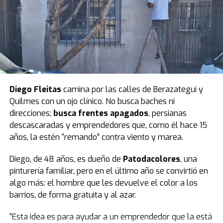
contra los kirchneristas de batallón militante.
Estamos cambiando la historia de la Argentina”
,
cerró la senadora.
Luego pidió un minuto de silencio por las víctimas e hizo
parar a todo el bloque. El peronismo observó y
Villarruel aclaró que ella no podía definir eso.
Finalmente, todos se pusieron de pie y se hizo silencio.
Diego Fleitas
camina por las calles de Berazategui y
Quilmes con un ojo clínico. No busca baches ni
El peronismo se opuso desde el inicio
y, además de
direcciones;
busca frentes apagados
, persianas
advertir que la ley se concentra en lo punitivo y no en la
descascaradas y emprendedores que, como él hace 15
protección de las infancias, remarcó que los fondos
años, la estén “remando” contra viento y marea.
presupuestados resultan insuficientes.
Diego, de 48 años, es dueño de
Patodacolores
, una
Según la norma,
el presupuesto para un sistema que
pinturería familiar, pero en el último año se convirtió en
reduce la edad de 16 a 14 años destina $23.700
algo más: el hombre que les devuelve el color a los
millones a las provincias.
barrios, de forma gratuita y al azar.
Datos del Servicio Penitenciario Federal indican que el
“Esta idea es para ayudar a un emprendedor que la está
costo del metro cuadrado es de 3,2 millones de pesos.