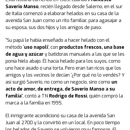
Saverio Manso
, recién llegado desde Salerno, en el sur
de Italia comenzó a elaborar helados en su casa de la
avenida San Juan como un rito familiar, para agasajar a
su esposa, sus dos hijos y los amigos de paso.
“Su papá le había enseñado a hacer helado con el
método ‘
uso napoli
’, con
productos frescos, una base
de agua y azúcar
y batidoras manuales a las que se les
ponía hielo abajo. Él hacía helado para los suyos, como
uno hace asado o una torta. Pero eran tan ricos que los
amigos y los vecinos le decían ‘¿Por qué no lo vendés? Y
así surgió Saverio, no como un negocio, sino como
un
acto de amor, de entrega, de Saverio Manso a su
familia
“, contó a TN
Rodrigo de Rossi
, quién compró la
marca a la familia en 1995.
El inmigrante acondicionó su casa de la avenida San
Juan al 2700 y la convirtió en un local. En poco tiempo
los helados de Saverio se volvieron muy famosos. El