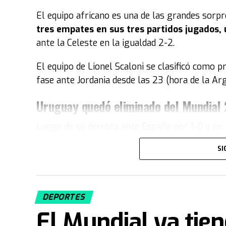
El equipo africano es una de las grandes sorp
tres empates en sus tres partidos jugados, 
ante la Celeste en la igualdad 2-2.
El equipo de Lionel Scaloni se clasificó como p
fase ante Jordania desde las 23 (hora de la Ar
Uruguay quedó eliminado del Mundial
Luego de su derrota ante España por 1-0 y en 
Uruguay quedó como tercera de su grupo y 
SI
sumó solo dos puntos y no le alcanzó para me
Durante el partido ocurrió un momento insóli
entretiempo luego de un grosero error que 
DEPORTES
El Mundial ya tie
Fuente: TN