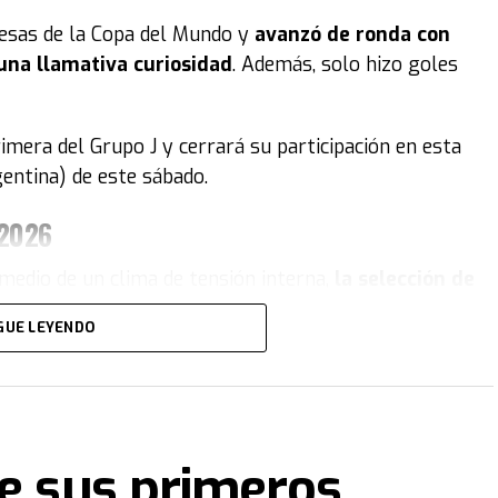
resas de la Copa del Mundo y
avanzó de ronda con
una llamativa curiosidad
. Además, solo hizo goles
rimera del Grupo J y cerrará su participación en esta
gentina) de este sábado.
 2026
medio de un clima de tensión interna,
la selección de
eliminada del Mundial
. El equipo de Marcelo Bielsa
GUE LEYENDO
terse entre los mejores terceros.
to:
Bielsa sacó a Fernando Muslera en el
terminó en el único gol del encuentro.
ne sus primeros