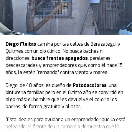
cerró la senadora.
Luego pidió un minuto de silencio por las víctimas e hizo
parar a todo el bloque. El peronismo observó y
Villarruel aclaró que ella no podía definir eso.
Finalmente, todos se pusieron de pie y se hizo silencio.
Diego Fleitas
camina por las calles de Berazategui y
Quilmes con un ojo clínico. No busca baches ni
El peronismo se opuso desde el inicio
y, además de
direcciones;
busca frentes apagados
, persianas
advertir que la ley se concentra en lo punitivo y no en la
descascaradas y emprendedores que, como él hace 15
protección de las infancias, remarcó que los fondos
años, la estén “remando” contra viento y marea.
presupuestados resultan insuficientes.
Diego, de 48 años, es dueño de
Patodacolores
, una
Según la norma,
el presupuesto para un sistema que
pinturería familiar, pero en el último año se convirtió en
reduce la edad de 16 a 14 años destina $23.700
algo más: el hombre que les devuelve el color a los
millones a las provincias.
barrios, de forma gratuita y al azar.
Datos del Servicio Penitenciario Federal indican que el
“Esta idea es para ayudar a un emprendedor que la está
costo del metro cuadrado es de 3,2 millones de pesos.
peleando. El frente de un comercio demuestra que la
Con el presupuesto previsto se podrían construir 7.400