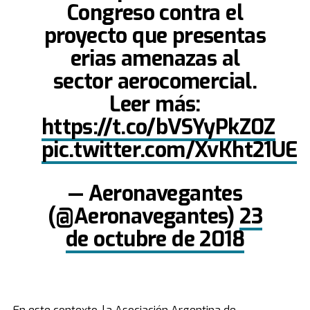
Congreso contra el
proyecto que presentas
erias amenazas al
sector aerocomercial.
Leer más:
https://t.co/bVSYyPkZ0Z
pic.twitter.com/XvKht21UEr
— Aeronavegantes
(@Aeronavegantes)
23
de octubre de 2018