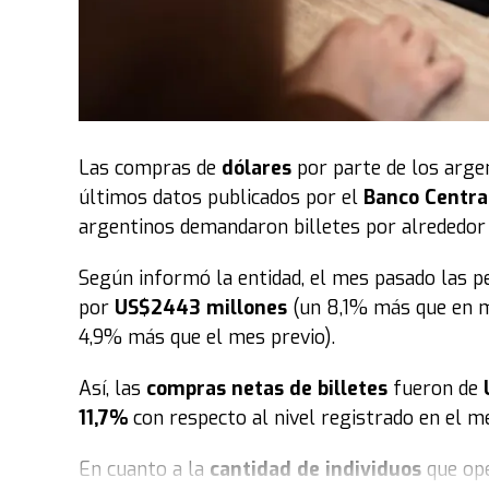
eventos evangelísticos recolectando peticiones
una intensa vigilia de 24 horas ininterrumpida
nivel local y mundial clamarán por cada necesi
anteriores, la organización destaca que esta jo
respuestas y milagros", resultando en la sani
Las compras de
dólares
por parte de los arge
Un movimiento global con sello chaqueño
Lo
últimos datos publicados por el
Banco Centra
una visión de sus pastores fundadores, hoy es 
argentinos demandaron billetes por alrededor
evangelismo y acción social que moviliza a mi
está instalada en 57 países a lo largo de los 5
Según informó la entidad, el mes pasado las 
traducida a más de 10 idiomas.
por
US$2443 millones
(un 8,1% más que en m
4,9% más que el mes previo).
En consecuencia
, tras lo vivido en este fin d
replicará simultáneamente en cada una de las 
Así, las
compras netas de billetes
fueron de
liderazgo de la iglesia enfatiza que cada salid
11,7%
con respecto al nivel registrado en el me
de Dios encuentra a quienes más lo necesitan, 
En cuanto a la
cantidad de individuos
que op