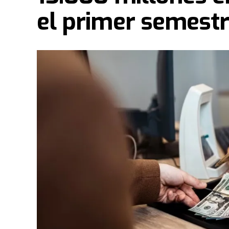
el primer semest
En este sentido
, tras el evento de este fin de
vestirán de fiesta e ilusión. Bajo la consigna d
los miembros de la congregación junto a más d
peregrinación para anunciar oficialmente el inic
Por otra parte
, durante tres semanas recorrer