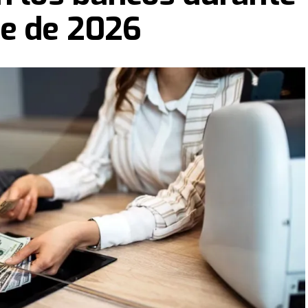
re de 2026
 semana, en los próximos días las calles de la ciudad se
e llevar respuestas y contención espiritual a cada hogar,
e 6.000 iglesias saldrán por las ciudades en una gran
io de esta nueva edición.
án diferentes barrios, la zona céntrica y diversos