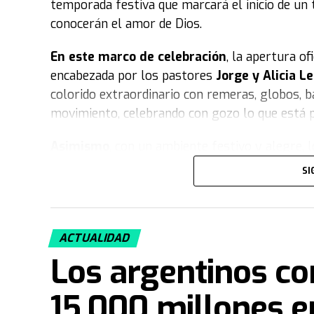
temporada festiva que marcará el inicio de un 
conocerán el amor de Dios.
En este marco de celebración
, la apertura o
encabezada por los pastores
Jorge y Alicia 
colorido extraordinario con remeras, globos, b
movimiento, celebrando con gozo lo que está p
Asimismo
, con un ambiente festivo y alegr
jornada especial. Durante el evento, el público
SI
importancia de Invasión en la vida de las pers
muñecos gigantes caracterizados con gorra y r
Iglesia, cuyos vestuarios representaban a los 
ACTUALIDAD
fiesta
, la presentación cerró con un enérgico v
Los argentinos c
simbolizando el gran arranque de esta tempor
15.000 millones e