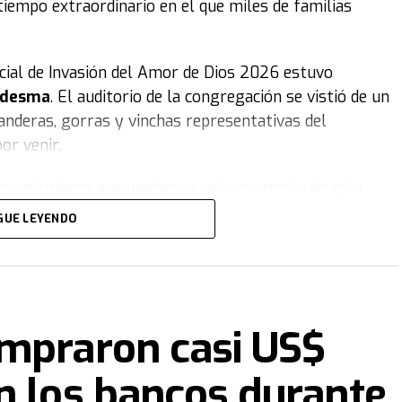
tiempo extraordinario en el que miles de familias
ficial de Invasión del Amor de Dios 2026 estuvo
Ledesma
. El auditorio de la congregación se vistió de un
anderas, gorras y vinchas representativas del
or venir.
e, los miembros acompañaron cada momento de esta
 disfrutó de una emotiva obra de teatro sobre la
GUE LEYENDO
onas, acompañada por carteles coloridos, distintos
emera del movimiento, y el equipo de danza de la
países donde se realiza el proyecto.
Para culminar la
ideoclip con la temática de largada de Fórmula 1,
ompraron casi US$
ada.
n los bancos durante