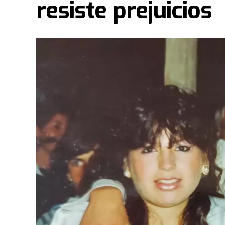
resiste prejuicios
El proceso para que las llaves de aquel mític
caótico.
Guillermo Coppola
, exmanager del Di
pintar de negro un modelo que solo conocía el 
aeropuerto por un precio mayor al que había pa
Ferlaino con Diego. Algo de esa historia estuv
“Tenemos una gran colección de Maradona porq
ver la evolución de su vestuario desde que tie
llegando hasta cuando le hacen su partido despe
iluminó la camiseta titular del Napoli que usó 
“Traer estos objetos y vehículos fue toda una e
vez que tuvimos que traer vehículos y toda 
unos 11 camiones especializados para estos 15 
tuvimos que esperarlos, bajarlos, recibirlos y 
pabellón".