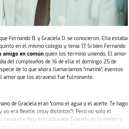
el evento al que pueden concurrir los fanáticos hasta el
xposición, como decía el título, fue '
Íconos sobre
 emblemáticos. Obviamente, para la Argentina,
este de
stan mucho al coleccionista son por la época o por el
que Fernando B. y Graciela D. se conocieron. Ella estaba
quinto en el mismo colegio y tenía 17. Si bien Fernando
 amigo en común
quien los terminó uniendo. El amor
 legendario
DeLorean
que se utilizó en la célebre
día del cumpleaños de 16 de ella: el domingo 25 de
to para el público, mostrando los detalles de un
especie de lo que ahora llamaríamos “matiné”, eventos
el amor que los atravesó fue fulminante.
ños 60 y los años 80, por lo que también hay
 cine, como el
DeLorean
, que es muy representativo de
ión tuvo que ver con la visión y la colección del
no de Graciela eran “como el agua y el aceite. Te hago
yo era Beatle, ¡muy distintos”!. Pero no solo el
u novia era muy estructurada. Graciela es la menor y
 más representativo es el de Diego Maradona. Pero
 es militar. Es de la marina. Ella era la única mujer y
 Monroe
; un
Beetle
de
Olivia Newton-John
;