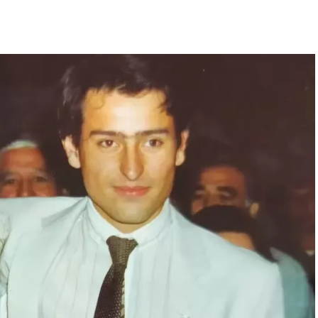
o auto deportivo llegaran a las manos de Maradona fue
ez, tuvo que convencer al mismísimo Enzo Ferrari de
rojo. Luego, gestionó la venta del coche en un
gado originalmente, con el fin de reconciliar a
o presente en Buenos Aires.
ue obviamente es un gran ícono del fútbol. Se puede
ne un short del Cebollitas, pasando por mítico año 86 y
dida", explica Acacia. Junto a la Ferrari negra se
Diego.
xperiencia”, cuenta la curadora. "
Esta fue una primera
una colección pasando la cordillera
. Se necesitaron
autos. Fue un trabajo bien inusual para el museo:
subirlos a las plataformas para luego ubicarlos en el