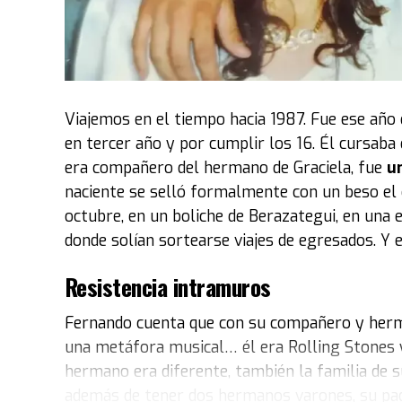
Luego, explicó el criterio con el que se montó 
2 de octubre en Costa Salguero. “La idea de la e
Ruedas’
. Por lo tanto, se eligieron vehículos
Maradona es muy simbólico
. Otros que le gu
Viajemos en el tiempo hacia 1987. Fue ese año 
personaje, como
Marilyn Monroe"
.
en tercer año y por cumplir los 16. Él cursaba 
era compañero del hermano de Graciela, fue
un
Entre los coches exhibidos también estuvo el
naciente se selló formalmente con un beso el 
película
Volver al Futuro
. El modelo fue abier
octubre, en un boliche de Berazategui, en una 
tablero que permanece impoluto y colorido.
donde solían sortearse viajes de egresados. Y 
“El fuerte de la colección del museo son los a
Resistencia intramuros
personalidades de ese tipo y autos icónicos del
la máquina del tiempo de esa película. La selecc
Fernando cuenta que con su compañero y herma
propietario“, expresó Acacia.
una metáfora musical… él era Rolling Stones y 
hermano era diferente, también la familia de s
“Si podemos nombrar algunos de los autos, el
además de tener dos hermanos varones, su padre
también tenemos el
Thunderbird
de
Marilyn