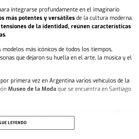
para integrarse profundamente en el imaginario
os más potentes y versátiles
de la cultura moderna.
tensiones de la identidad, reúnen características
as
.
s modelos más icónicos de todos los tiempos,
sonas que dejaron su huella en el arte, la música y el
por primera vez en Argentina varios vehículos de la
ción
Museo de la Moda
que se encuentra en Santiago
nto de Curaduría de la institución, le contó a
TN
de qué
19.000 piezas de vestuario y accesorios, busca
congelar
GUE LEYENDO
los, artes decorativas, el aspecto deportivo... de cómo
as y botines, entre otras prendas y objetos que se