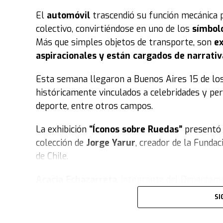
El
automóvil
trascendió su función mecánica 
colectivo, convirtiéndose en uno de los
símbol
Más que simples objetos de transporte, son
ex
aspiracionales y están cargados de narrativ
Esta semana llegaron a Buenos Aires 15 de lo
históricamente vinculados a celebridades y per
deporte, entre otros campos.
La exhibición
“Íconos sobre Ruedas”
presentó 
colección de
Jorge Yarur
, creador de la Funda
de Chile.
Acacia Echazarreta
, integrante del Departame
trata la muestra. “Nuestra colección, con sus 
SI
el tiempo
. Tratamos de retratar distintos esti
la gente vestía para jugar fútbol, con camiset