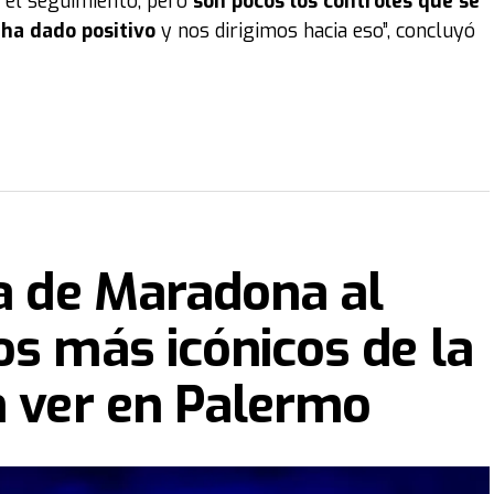
, el seguimiento, pero
son pocos los controles que se
 ha dado positivo
y nos dirigimos hacia eso”, concluyó
ra de Maradona al
os más icónicos de la
n ver en Palermo