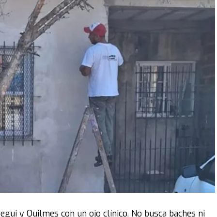
n que el costo del metro cuadrado es de 3,2 millones de
construir 7.400 metros cuadrados. Dividido por los 24
cuadrados.
 señaló: “Si no contamos con el presupuesto necesario,
 frustración colectiva”.
 algunos con mayor énfasis, como Luis Juez, quien acusó
te cuota de ignorancia se puede opinar como opinan”.
as provincias. Se la gastan en cualquier cosa, en
iares que vienen a buscar justicia, no
gra LLA.
intervención de la senadora Lucía Corpacci. El bloque
ibertarios no habilitar la presencia de familiares en
egui y Quilmes con un ojo clínico. No busca baches ni