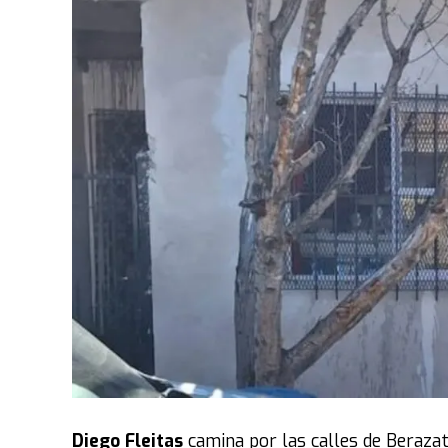
$23.700 millones a las provincias.
Datos del Servicio Penitenciario Federal indica
pesos. Con el presupuesto previsto se podrían 
distritos, cada provincia recibiría 308 metros 
Frente a esos números, Jorge Capitanich del PJ
estas quedan en letra muerta y constituyen una
La respuesta llegó desde el bloque libertario,
al peronismo de “mentiroso. Solo con una fuer
“Si la discusión es la plata, que la pongan l
publicidad. A pocos metros de acá hay famil
venganza”,
agregó el cordobés que ahora inte
Parte de la postura peronista se reflejó en la 
estaba molesto porque había acordado con los l
Diego Fleitas
camina por las calles de Berazat