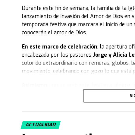
Durante este fin de semana, la familia de la Ig
lanzamiento de Invasión del Amor de Dios en su
temporada festiva que marcará el inicio de un 
conocerán el amor de Dios.
En este marco de celebración
, la apertura o
encabezada por los pastores
Jorge y Alicia 
colorido extraordinario con remeras, globos, b
movimiento, celebrando con gozo lo que está p
Asimismo
, con un ambiente festivo y alegr
jornada especial. Durante el evento, el público
SI
importancia de Invasión en la vida de las pers
muñecos gigantes caracterizados con gorra y r
Iglesia, cuyos vestuarios representaban a los 
ACTUALIDAD
fiesta
, la presentación cerró con un enérgico v
simbolizando el gran arranque de esta tempor