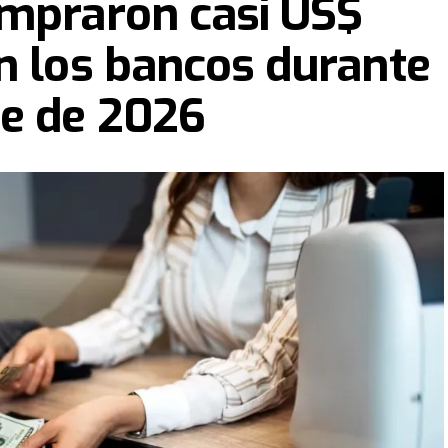
ompraron casi US$
n los bancos durante
re de 2026
 semana, en los próximos días las calles de la ciudad se
e llevar respuestas y contención espiritual a cada hogar,
e 6.000 iglesias saldrán por las ciudades en una gran
io de esta nueva edición.