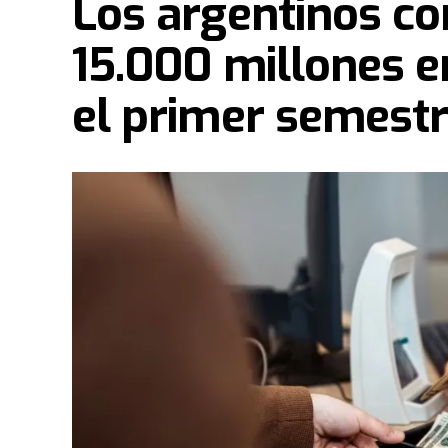
Los argentinos c
15.000 millones e
el primer semest
En este sentido
, tras el evento de este fin de
vestirán de fiesta e ilusión. Bajo la consigna d
los miembros de la congregación junto a más d
peregrinación para anunciar oficialmente el inic