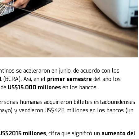
án diferentes barrios, la zona céntrica y diversos
 de oración de los vecinos. Este proceso culminará en
s de oración, donde miles de miembros de la iglesia a
dad recibida. De acuerdo con lo registrado en años
rnada suele ser el detonante de "cataratas de
dad de enfermos y la restauración de hogares.
ntinos se aceleraron en junio, de acuerdo con los
 que comenzó en el año 2008 en Resistencia como
l
(BCRA). Así, en el
primer semestre
del año los
un movimiento cristiano internacional de oración,
 de
US$15.000 millones
en los bancos.
llones de personas.
De hecho
, actualmente la iniciativa
 continentes, uniendo a más de 6.000 iglesias y siendo
personas humanas adquirieron billetes estadounidenses
ayo) y vendieron US$428 millones en los bancos (un
e semana, la institución sostiene que esta bendición se
congregaciones que participan en esta etapa. El
US$2015 millones
, cifra que significó un
aumento del