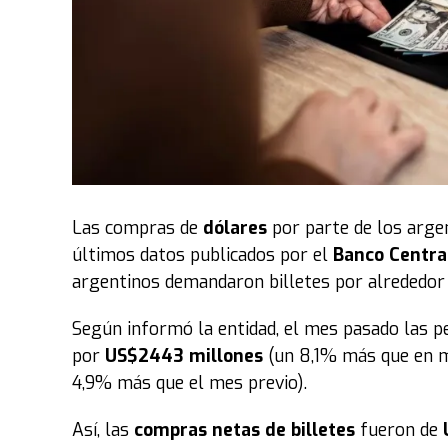
Por otra parte
, durante tres semanas recorrer
eventos evangelísticos recolectando peticiones
una intensa vigilia de 24 horas ininterrumpida
nivel local y mundial clamarán por cada necesi
anteriores, la organización destaca que esta jo
respuestas y milagros", resultando en la sani
Las compras de
dólares
por parte de los arge
Un movimiento global con sello chaqueño
Lo
últimos datos publicados por el
Banco Centra
una visión de sus pastores fundadores, hoy es 
argentinos demandaron billetes por alrededor
evangelismo y acción social que moviliza a mi
está instalada en 57 países a lo largo de los 5
Según informó la entidad, el mes pasado las 
traducida a más de 10 idiomas.
por
US$2443 millones
(un 8,1% más que en m
4,9% más que el mes previo).
En consecuencia
, tras lo vivido en este fin d
replicará simultáneamente en cada una de las 
Así, las
compras netas de billetes
fueron de