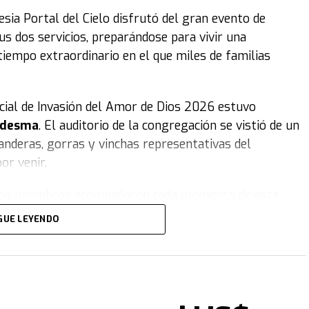
lesia Portal del Cielo disfrutó del gran evento de
s dos servicios, preparándose para vivir una
tiempo extraordinario en el que miles de familias
ficial de Invasión del Amor de Dios 2026 estuvo
Ledesma
. El auditorio de la congregación se vistió de un
anderas, gorras y vinchas representativas del
or venir.
e, los miembros acompañaron cada momento de esta
 disfrutó de una emotiva obra de teatro sobre la
GUE LEYENDO
onas, acompañada por carteles coloridos, distintos
emera del movimiento, y el equipo de danza de la
países donde se realiza el proyecto.
Para culminar la
ideoclip con la temática de largada de Fórmula 1,
ada.