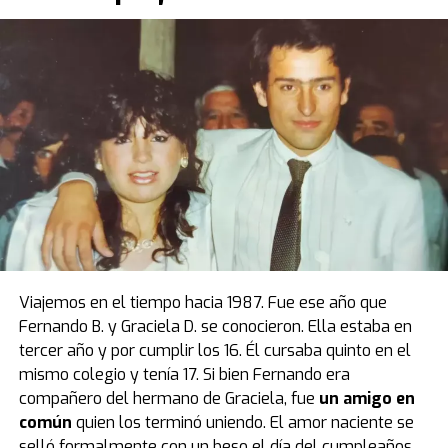
prendas y objetos que se vinculan al deporte. En este
caso, además, tenemos el auto de
Maradona
:
un
Ferrari Testarossa negro
“.
La Ferrari negra de Diego Maradona, por
primera vez en la Argentina
El modelo que protagoniza una de las mejores
anécdotas relacionadas a la vida de Diego estuvo de
visita por primera vez en el país, luego de casi cuatro
décadas de estadía en Europa. Fue el primer obsequio
que recibió “Pelusa” tras conquistar la Copa del Mundo
de
México 1986
, cortesía del por entonces presidente
Viajemos en el tiempo hacia 1987. Fue ese año que
del Napoli, Corrado Ferlaino.
Fernando B. y Graciela D. se conocieron. Ella estaba en
tercer año y por cumplir los 16. Él cursaba quinto en el
El proceso para que las llaves de aquel mítico auto
mismo colegio y tenía 17. Si bien Fernando era
deportivo llegaran a las manos de Maradona fue
compañero del hermano de Graciela, fue
un amigo en
caótico.
Guillermo Coppola
, exmanager del Diez, tuvo
común
quien los terminó uniendo. El amor naciente se
que convencer al mismísimo Enzo Ferrari de pintar de
selló formalmente con un beso el día del cumpleaños