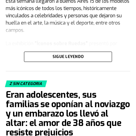
Esta semana llegaron a Buenos Aires 15 de los modelos
más icónicos de todos los tiempos, históricamente
vinculados a celebridades y personas que dejaron su
huella en el arte, la música y el deporte, entre otros
campos.
La exhibición
“Íconos sobre Ruedas”
presentó por
primera vez en Argentina varios vehículos de la
SIGUE LEYENDO
colección de
Jorge Yarur
, creador de la
Fundación
Museo de la Moda
que se encuentra en
Santiago de Chile.
Z SIN CATEGORIA
Acacia Echazarreta
, integrante del Departamento de
Eran adolescentes, sus
Curaduría de la institución, le contó a
TN
de qué trata la
muestra. “Nuestra colección, con sus 19.000 piezas de
familias se oponían al noviazgo
vestuario y accesorios, busca
congelar el tiempo
.
y un embarazo los llevó al
Tratamos de retratar distintos estilos, artes decorativas,
altar: el amor de 38 años que
el aspecto deportivo... de cómo la gente vestía para
jugar fútbol, con camisetas y botines, entre otras
resiste prejuicios