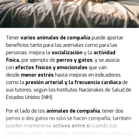
Los investigadores crearon una base de datos que
integró encuestas retrospectivas sobre los hábitos
digitales de los participantes y los resultados de las
pruebas estandarizadas INVALSI en
lengua italiana,
matemáticas e inglés
.
Tener
varios animales de compañía
puede aportar
Uno de los puntos de partida del análisis fue
dividir a
beneficios tanto para los animales como para las
los alumnos
según el momento en que abrieron su
personas: mejora la
socialización
y la
actividad
primera cuenta personal en redes sociales. De esa
física,
por ejemplo de
perros
y
gatos
, y se asocia
manera, quedaron definidos
dos grandes grupos
:
con
efectos físicos y emocionales
que van
quienes lo hicieron en sexto, séptimo u octavo grado —
desde
menor estrés
hasta mejoras en indicadores
los llamados
usuarios tempranos
— y quienes
como la
presión arterial y la frecuencia cardíaca
de
esperaron hasta el noveno grado o más, coincidiendo
sus tutores, según los Institutos Nacionales de Salud de
con la edad mínima legal para el acceso autónomo en
Estados Unidos (NIH).
Italia, fijada en 14 años.
Por el lado de los
animales de compañía
, tener dos
El diseño de la investigación excluyó a aquellos que
perros o dos gatos no solo se hacen compañía, también
abrieron su primera cuenta en primaria, por no contar
pueden mantenerse
activos entre sí
cuando sus
con una base suficiente para el análisis longitudinal, así
cuidadores están trabajando, durmiendo o fuera de casa.