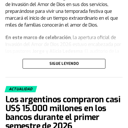
de Invasión del Amor de Dios en sus dos servicios,
preparándose para vivir una temporada festiva que
marcará el inicio de un tiempo extraordinario en el que
miles de familias conocerán el amor de Dios.
En este marco de celebración
, la apertura oficial de
Invasión del Amor de Dios 2026 estuvo encabezada por
los pastores
Jorge y Alicia Ledesma
. El auditorio de la
congregación se vistió de un colorido extraordinario con
SIGUE LEYENDO
remeras, globos, banderas, gorras y vinchas
representativas del movimiento, celebrando con gozo lo
que está por venir.
ACTUALIDAD
Asimismo
, con un ambiente festivo y alegre, los
Los argentinos compraron casi
miembros acompañaron cada momento de esta jornada
especial. Durante el evento, el público disfrutó de una
US$ 15.000 millones en los
emotiva obra de teatro sobre la importancia de Invasión
bancos durante el primer
en la vida de las personas, acompañada por carteles
semestre de 2026
coloridos, distintos muñecos gigantes caracterizados