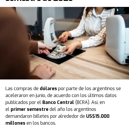
con gorra y remera del movimiento, y el equipo de
danza de la Iglesia, cuyos vestuarios representaban a
los países donde se realiza el proyecto.
Para culminar
la fiesta
, la presentación cerró con un enérgico
videoclip con la temática de largada de Fórmula 1,
simbolizando el gran arranque de esta temporada.
Las compras de
dólares
por parte de los argentinos se
aceleraron en junio, de acuerdo con los últimos datos
publicados por el
Banco Central
(BCRA). Así, en
En este sentido
, tras el evento de este fin de semana,
el
primer semestre
del año los argentinos
en los próximos días las calles de la ciudad se vestirán
demandaron billetes por alrededor de
US$15.000
de fiesta e ilusión. Bajo la consigna de llevar respuestas
millones
en los bancos.
y contención espiritual a cada hogar, los miembros de la