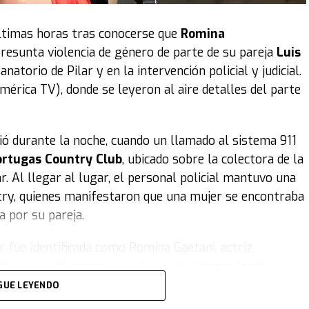
serie “Máxima”
últimas horas tras conocerse que
Romina
a temporada de Máxima, que emite
HBO Max
, se instala
presunta violencia de género de parte de su pareja
Luis
s Bajos. Es el momento en el que ella intenta
atorio de Pilar y en la intervención policial y judicial.
iene que dejar de lado algunos deseos personales.
mérica TV), donde se leyeron al aire detalles del parte
ferente al de la primera temporada?“, preguntó
TN
dad de su composición para la ficción.
rrió durante la noche, cuando un llamado al sistema 911
ortugas Country Club
, ubicado sobre la colectora de la
 que entra a la familia real y lo que significa después
. Al llegar al lugar, el personal policial mantuvo una
 vez que ella es parte,
sino que empieza la búsqueda
ntry, quienes manifestaron que una mujer se encontraba
ra de ella y también lo que ella pretende de este nuevo
a por su pareja.
re o de traer a las próximas generaciones de reyes y
zado dentro de la familia”, comentó.
jer fue identificada como Romina Gaetani, actriz
signa que ella misma relató que
su pareja tenía
er la humildad” en la sociedad en la que está buscando
te ese cuadro, se solicitó la presencia de una
 formas.
GUE LEYENDO
l Hospital Central de Pilar debido a su estado de