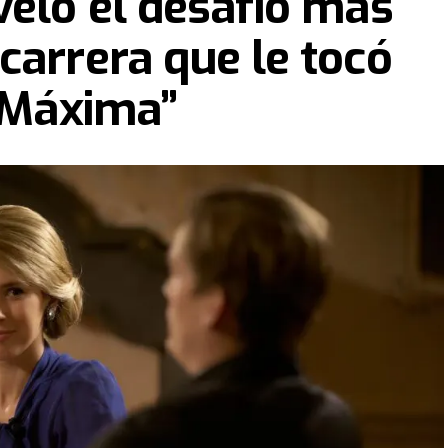
veló el desafío más
carrera que le tocó
 “Máxima”