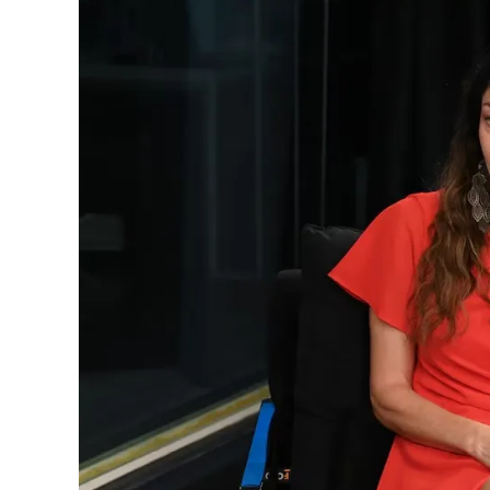
para ella porque no conocía una sola palabra. 
fonética es muy difícil. Nunca lo había hecho.
T
se usa para eso”
, remarcó.
“¿Cuánto tiempo estuviste para aprenderte las
afilada al set, porque le tengo mucho respeto a
tiempo:
unos seis meses
, por ejemplo. No era
según el plan de rodaje", explicó.
Hace muy poco, Chaves había comentado que la 
difícil de su carrera.
Lo sigue ratificando
.
“Sobre todo a nivel integral: profesional y pe
la serie, entonces el peso de llevar la histor
filmar en un mismo día situaciones tan distint
nivel de dificultad
, y no me gusta comparar, p
enfatizó.