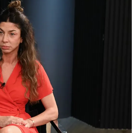
“El neerlandés fue distinto, porque aprender algo por
enés que repetir siempre: es un músculo que solo
 frases?“, buscó saber este medio. ”Llegaba muy
l equipo técnico, pero el aprendizaje llevó
 una sola frase, eran muchas, y las iba trabajando
serie significó mucho para ella, pero que fue lo más
rsonal. Era mucha carga. Mi personaje es el nombre de
ia fue muy fuerte. Fue complicado tener tantas escenas y
as entre sí. Muy complejo.
Cada proyecto tiene su
ero a grandes rasgos sí, fue uno de los más difíciles”,