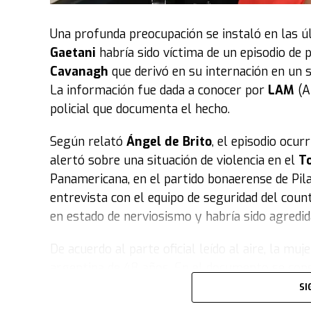
Cómo es la segunda temporada de la 
Una profunda preocupación se instaló en las 
A través de seis nuevos episodios, la segund
Gaetani
habría sido víctima de un episodio de 
en la etapa más adulta de la reina de los Paíse
Cavanagh
que derivó en su internación en un san
consolidar su rol dentro de la familia real y t
La información fue dada a conocer por
LAM
(A
policial que documenta el hecho.
“¿Cómo te sentiste con el personaje que es di
Show
, con respecto a los cambios de personali
Según relató
Ángel de Brito
, el episodio ocu
alertó sobre una situación de violencia en el
T
“Hay algo de lo que pasa con Máxima a partir de
Panamericana, en el partido bonaerense de Pilar
estar en ese lugar. No es que todo termina una
entrevista con el equipo de seguridad del cou
de encontrar su lugar,
su voz, lo que se espe
en estado de nerviosismo y habría sido agredid
espacio que quiere ocupar, más allá de ser mad
reinas. Se nota que el personaje está más afian
De acuerdo al parte oficial leído al aire, la mu
argentina de 48 años. En el documento se con
Chaves dijo que su personaje “tiene que aprend
conductas agresivas motivadas por celos
.
An
insertarse. Por eso, de a poco, va mutando sus
SI
ambulancia del SAME, que dispuso su traslado a