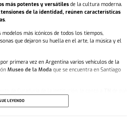
os más potentes y versátiles
de la cultura moderna.
tensiones de la identidad, reúnen características
as
.
s modelos más icónicos de todos los tiempos,
sonas que dejaron su huella en el arte, la música y el
por primera vez en Argentina varios vehículos de la
ción
Museo de la Moda
que se encuentra en Santiago
nto de Curaduría de la institución, le contó a
TN
de qué
19.000 piezas de vestuario y accesorios, busca
congelar
GUE LEYENDO
los, artes decorativas, el aspecto deportivo... de cómo
as y botines, entre otras prendas y objetos que se
nemos el auto de
Maradona
:
un Ferrari Testarossa