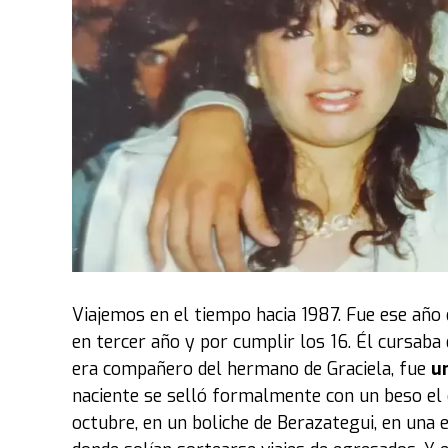
iluminó la camiseta titular del Napoli que usó 
“Traer estos objetos y vehículos fue toda una e
vez que tuvimos que traer vehículos y toda 
unos 11 camiones especializados para estos 15 
tuvimos que esperarlos, bajarlos, recibirlos y 
pabellón".
Luego, explicó el criterio con el que se montó 
2 de octubre en Costa Salguero. “La idea de la e
Ruedas’
. Por lo tanto, se eligieron vehículos
Maradona es muy simbólico
. Otros que le gu
Viajemos en el tiempo hacia 1987. Fue ese año 
personaje, como
Marilyn Monroe"
.
en tercer año y por cumplir los 16. Él cursaba 
era compañero del hermano de Graciela, fue
un
Entre los coches exhibidos también estuvo el
naciente se selló formalmente con un beso el 
película
Volver al Futuro
. El modelo fue abier
octubre, en un boliche de Berazategui, en una 
tablero que permanece impoluto y colorido.