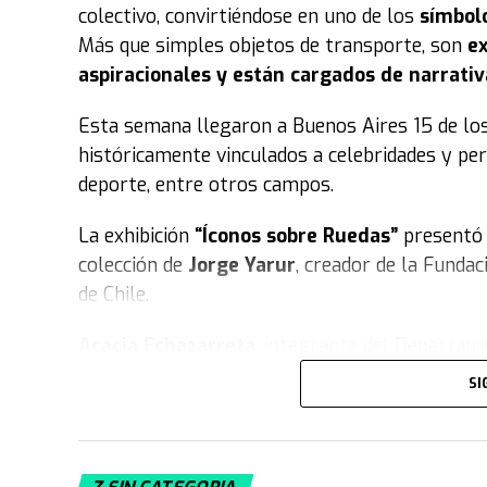
colectivo, convirtiéndose en uno de los
símbol
Más que simples objetos de transporte, son
ex
aspiracionales y están cargados de narrativ
Esta semana llegaron a Buenos Aires 15 de lo
históricamente vinculados a celebridades y per
deporte, entre otros campos.
La exhibición
“Íconos sobre Ruedas”
presentó 
colección de
Jorge Yarur
, creador de la Funda
de Chile.
Acacia Echazarreta
, integrante del Departame
trata la muestra. “Nuestra colección, con sus 
SI
el tiempo
. Tratamos de retratar distintos esti
la gente vestía para jugar fútbol, con camiset
vinculan al deporte. En este caso, además, te