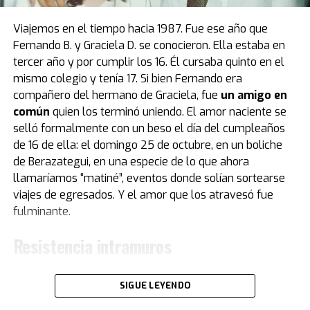
que recibió “Pelusa” tras conquistar la Copa del Mundo
de
México 1986
, cortesía del por entonces presidente
Viajemos en el tiempo hacia 1987. Fue ese año que
del Napoli, Corrado Ferlaino.
Fernando B. y Graciela D. se conocieron. Ella estaba en
tercer año y por cumplir los 16. Él cursaba quinto en el
El proceso para que las llaves de aquel mítico auto
mismo colegio y tenía 17. Si bien Fernando era
deportivo llegaran a las manos de Maradona fue
compañero del hermano de Graciela, fue
un amigo en
caótico.
Guillermo Coppola
, exmanager del Diez, tuvo
común
quien los terminó uniendo. El amor naciente se
que convencer al mismísimo Enzo Ferrari de pintar de
selló formalmente con un beso el día del cumpleaños
negro un modelo que solo conocía el rojo. Luego,
de 16 de ella: el domingo 25 de octubre, en un boliche
gestionó la venta del coche en un aeropuerto por un
de Berazategui, en una especie de lo que ahora
precio mayor al que había pagado originalmente, con el
llamaríamos “matiné”, eventos donde solían sortearse
fin de reconciliar a Ferlaino con Diego. Algo de esa
viajes de egresados. Y el amor que los atravesó fue
historia estuvo presente en Buenos Aires.
fulminante.
“Tenemos una gran colección de Maradona porque
Resistencia intramuros
obviamente es un gran ícono del fútbol. Se puede ver la
evolución de su vestuario desde que tiene un short del
Fernando cuenta que con su compañero y hermano de
Cebollitas, pasando por mítico año 86 y llegando hasta
SIGUE LEYENDO
Graciela eran “como el agua y el aceite. Te hago una
cuando le hacen su partido despedida", explica Acacia.
metáfora musical… él era Rolling Stones y yo era