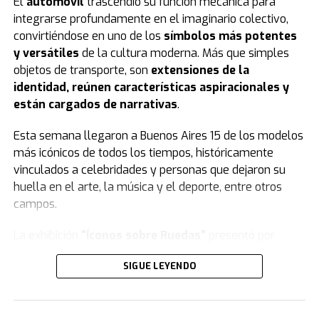
El
automóvil
trascendió su función mecánica para
integrarse profundamente en el imaginario colectivo,
convirtiéndose en uno de los
símbolos más potentes
y versátiles
de la cultura moderna. Más que simples
objetos de transporte, son
extensiones de la
identidad, reúnen características aspiracionales y
están cargados de narrativas
.
Esta semana llegaron a Buenos Aires 15 de los modelos
más icónicos de todos los tiempos, históricamente
vinculados a celebridades y personas que dejaron su
huella en el arte, la música y el deporte, entre otros
campos.
La exhibición
“Íconos sobre Ruedas”
presentó por
primera vez en Argentina varios vehículos de la
SIGUE LEYENDO
colección de
Jorge Yarur
, creador de la
Fundación
Museo de la Moda
que se encuentra en
Santiago de Chile.