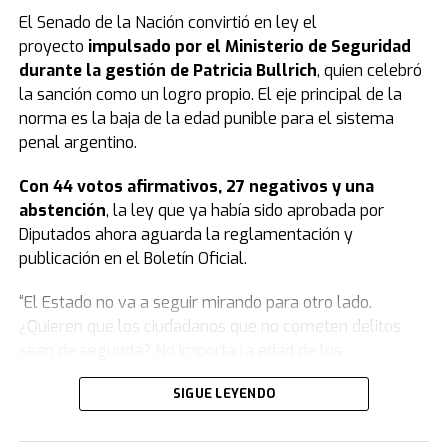
El Senado de la Nación convirtió en ley el
proyecto
impulsado por el Ministerio de Seguridad
durante la gestión de Patricia Bullrich
, quien celebró
la sanción como un logro propio. El eje principal de la
norma es la baja de la edad punible para el sistema
penal argentino.
Con 44 votos afirmativos, 27 negativos y una
abstención
, la ley que ya había sido aprobada por
Diputados ahora aguarda la reglamentación y
publicación en el Boletín Oficial.
“El Estado no va a seguir mirando para otro lado.
¿Quieren que los ciudadanos que no cometen delitos
sean de segunda? No importa la edad de los
delincuentes, importa el delito”, comenzó Patricia
SIGUE LEYENDO
Bullrich.
Y agregó: “Este modelo se agotó, nosotros venimos a