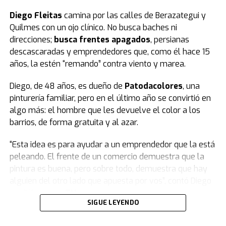
Finalmente, todos se pusieron de pie y se hizo silencio.
Diego Fleitas
camina por las calles de Berazategui y
Quilmes con un ojo clínico. No busca baches ni
El peronismo se opuso desde el inicio
y, además de
direcciones;
busca frentes apagados
, persianas
advertir que la ley se concentra en lo punitivo y no en la
descascaradas y emprendedores que, como él hace 15
protección de las infancias, remarcó que los fondos
años, la estén “remando” contra viento y marea.
presupuestados resultan insuficientes.
Diego, de 48 años, es dueño de
Patodacolores
, una
Según la norma,
el presupuesto para un sistema que
pinturería familiar, pero en el último año se convirtió en
reduce la edad de 16 a 14 años destina $23.700
algo más: el hombre que les devuelve el color a los
millones a las provincias.
barrios, de forma gratuita y al azar.
Datos del Servicio Penitenciario Federal indican que el
“Esta idea es para ayudar a un emprendedor que la está
costo del metro cuadrado es de 3,2 millones de pesos.
peleando. El frente de un comercio demuestra que la
Con el presupuesto previsto se podrían construir 7.400
pintura es buena, pero sobre todo, demuestra que hay
metros cuadrados. Dividido por los 24 distritos, cada
alguien del otro lado que apuesta por vos”, contó Diego
provincia recibiría 308 metros cuadrados.
en diálogo con
TN
.
SIGUE LEYENDO
Frente a esos números, Jorge Capitanich del PJ señaló:
La historia de la pinturería nació de un giro inesperado.
“Si no contamos con el presupuesto necesario, estas