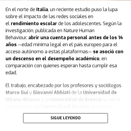
En el norte de
Italia
, un reciente estudio puso la lupa
sobre el impacto de las redes sociales en
el
rendimiento escolar
de los adolescentes. Según la
investigación, publicada en Nature Human
Behaviour,
abrir una cuenta personal antes de los 14
años
—edad mínima legal en el país europeo para el
acceso autónomo a estas plataformas—
se asoció con
un descenso en el desempeño académico
, en
comparación con quienes esperan hasta cumplir esa
edad.
El trabajo, encabezado por los profesores y sociólogos
Marco Gui
y
Giovanni Abbiati
de la
Universidad de
Milano-Bicocca
y la
Universidad de Brescia
, y con la
participación del
Centro Studi Socialis
, analizó de
forma longitudinal a
5.227 estudiantes
nacidos en
SIGUE LEYENDO
2007 y 2008, que cursaron sus estudios en las
provincias