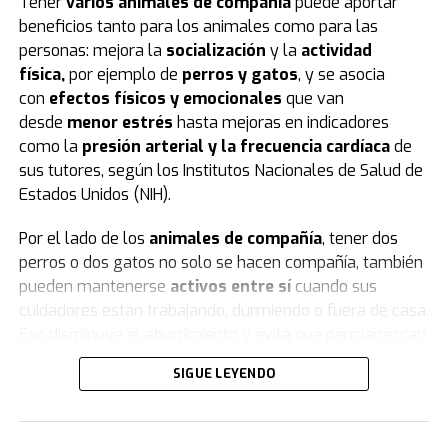
Tener
varios animales de compañía
puede aportar
Uno de los puntos de partida del análisis fue
dividir a
beneficios tanto para los animales como para las
los alumnos
según el momento en que abrieron su
personas: mejora la
socialización
y la
actividad
primera cuenta personal en redes sociales. De esa
física,
por ejemplo de
perros
y
gatos
, y se asocia
manera, quedaron definidos
dos grandes grupos
:
con
efectos físicos y emocionales
que van
quienes lo hicieron en sexto, séptimo u octavo grado —
desde
menor estrés
hasta mejoras en indicadores
los llamados
usuarios tempranos
— y quienes
como la
presión arterial y la frecuencia cardíaca
de
esperaron hasta el noveno grado o más, coincidiendo
sus tutores, según los Institutos Nacionales de Salud de
con la edad mínima legal para el acceso autónomo en
Estados Unidos (NIH).
Italia, fijada en 14 años.
Por el lado de los
animales de compañía
, tener dos
El diseño de la investigación excluyó a aquellos que
perros o dos gatos no solo se hacen compañía, también
abrieron su primera cuenta en primaria, por no contar
pueden mantenerse
activos entre sí
cuando sus
con una base suficiente para el análisis longitudinal, así
cuidadores están trabajando, durmiendo o fuera de casa.
como a quienes declararon haberse iniciado en redes
Eso disminuye el aburrimiento y evita que permanezcan
sociales antes de tener un celular propio, dado que
el
solos.
SIGUE LEYENDO
objetivo era medir el efecto combinado de la
Por el lado de las personas, los
efectos antiestrés
de
tenencia personal de teléfono y la entrada en
convivir con perros o gatos están comprobados por la
plataformas digitales.