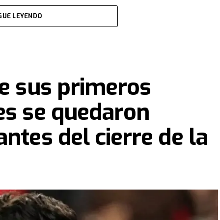
eliminada del Mundial
. El equipo de Marcelo Bielsa
GUE LEYENDO
terse entre los mejores terceros.
to:
Bielsa sacó a Fernando Muslera en el
terminó en el único gol del encuentro.
ne sus primeros
es se quedaron
ntes del cierre de la