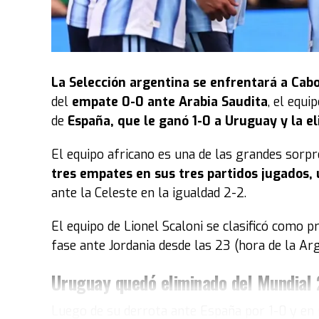
La
Selección argentina
se enfrentará a Cabo
del
empate 0-0 ante Arabia Saudita
, el equ
de
España, que le ganó 1-0 a Uruguay y la e
El equipo africano es una de las grandes sorp
tres empates en sus tres partidos jugados, 
ante la Celeste en la igualdad 2-2.
El equipo de Lionel Scaloni se clasificó como p
fase ante Jordania desde las 23 (hora de la Ar
Uruguay quedó eliminado del Mundial
Luego de su derrota ante España por 1-0 y en 