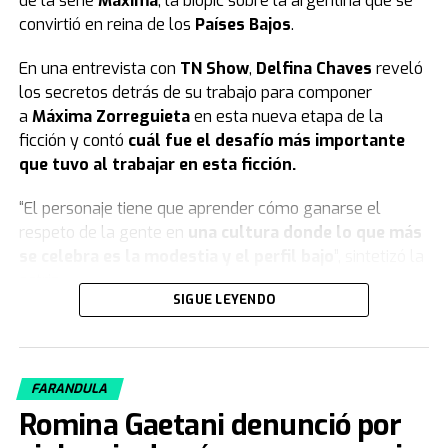
de la serie
Máxima
, la biopic sobre la argentina que se
convirtió en reina de los
Países Bajos
.
En una entrevista con
TN Show
,
Delfina Chaves
reveló
los secretos detrás de su trabajo para componer
a
Máxima Zorreguieta
en esta nueva etapa de la
ficción y contó
cuál fue el desafío más importante
que tuvo al trabajar en esta ficción.
“El personaje tiene que aprender cómo ganarse el
respeto de la gente en
una cultura donde lo que más
se celebra es la modestia y el perfil bajo
”, sintetizó la
actriz.
SIGUE LEYENDO
Qué es lo más difícil que Delfina Chaves
hizo en la serie “Máxima”
FARANDULA
La segunda temporada de Máxima arranca con una
Romina Gaetani denunció por
situación de quiebre que permite repasar la etapa de la