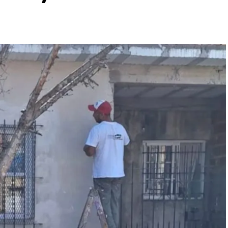
ás de advertir que la ley se concentra en lo punitivo y
que los fondos presupuestados resultan insuficientes.
ema que reduce la edad de 16 a 14 años destina
n que el costo del metro cuadrado es de 3,2 millones de
construir 7.400 metros cuadrados. Dividido por los 24
cuadrados.
 señaló: “Si no contamos con el presupuesto necesario,
 frustración colectiva”.
 algunos con mayor énfasis, como Luis Juez, quien acusó
te cuota de ignorancia se puede opinar como opinan”.