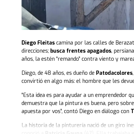
“Si la discusión es la plata, que la pongan l
publicidad. A pocos metros de acá hay famil
venganza”,
agregó el cordobés que ahora inte
Parte de la postura peronista se reflejó en la 
estaba molesto porque había acordado con los l
Diego Fleitas
camina por las calles de Berazat
las gradas. Sin embargo, el oficialismo permiti
direcciones;
busca frentes apagados
, persian
primer piso.
años, la estén “remando” contra viento y marea
“Somos legisladores, no estamos para responde
Diego, de 48 años, es dueño de
Patodacolores
vida mejor y construyan una sociedad mejor. D
convirtió en algo más: el hombre que les devuel
no es la solución de nada”, sostuvo Corpacci.
“Esta idea es para ayudar a un emprendedor qu
Gerardo Zamora, de Santiago del Estero, recor
demuestra que la pintura es buena, pero sobre
inconstitucionalidad de la norma. El ex goberna
apuesta por vos”, contó Diego en diálogo con
defensa del federalismo, mi voto y el de mi blo
La historia de la pinturería nació de un giro i
El cierre del kirchnerismo estuvo a cargo del s
conoció a
Patricia Gauna
(47). Ella trabajaba 