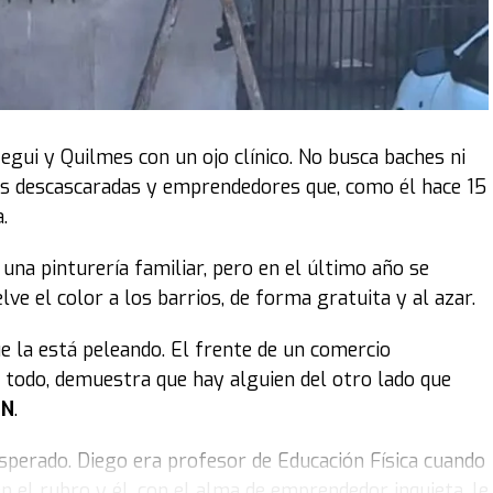
as provincias. Se la gastan en cualquier cosa, en
iares que vienen a buscar justicia, no
gra LLA.
intervención de la senadora Lucía Corpacci. El bloque
ibertarios no habilitar la presencia de familiares en
egui y Quilmes con un ojo clínico. No busca baches ni
ó el ingreso de varios que se ubicaron en los palcos del
as descascaradas y emprendedores que, como él hace 15
.
r el enojo, estamos para dictar leyes que hagan la
, una pinturería familiar, pero en el último año se
ebemos actuar con racionalidad y humanidad. Esta ley
ve el color a los barrios, de forma gratuita y al azar.
e la está peleando. El frente de un comercio
rió diferentes artículos para argumentar la
 todo, demuestra que hay alguien del otro lado que
dor advirtió que el proyecto generará “litigiosidad”. “En
TN
.
que es negativo”.
nesperado. Diego era profesor de Educación Física cuando
enador Martín Soria, quien señaló: “A pesar de las
en el rubro y él, con el alma de emprendedor inquieta, le