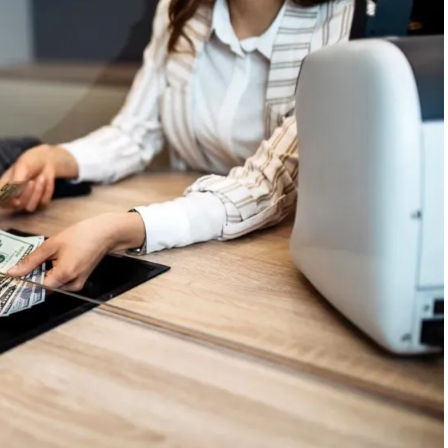
 semana, en los próximos días las calles de la ciudad se
e llevar respuestas y contención espiritual a cada hogar,
e 6.000 iglesias saldrán por las ciudades en una gran
io de esta nueva edición.
án diferentes barrios, la zona céntrica y diversos
 de oración de los vecinos. Este proceso culminará en
s de oración, donde miles de miembros de la iglesia a
dad recibida. De acuerdo con lo registrado en años
rnada suele ser el detonante de "cataratas de