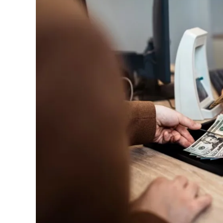
En este sentido
, tras el evento de este fin de
vestirán de fiesta e ilusión. Bajo la consigna d
los miembros de la congregación junto a más d
peregrinación para anunciar oficialmente el inic
Por otra parte
, durante tres semanas recorrer
eventos evangelísticos recolectando peticiones
una intensa vigilia de 24 horas ininterrumpida
nivel local y mundial clamarán por cada necesi
anteriores, la organización destaca que esta jo