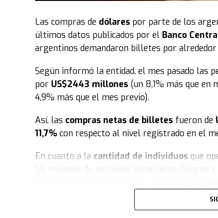
respuestas y milagros", resultando en la sani
Las compras de
dólares
por parte de los arge
Un movimiento global con sello chaqueño
Lo
últimos datos publicados por el
Banco Centra
una visión de sus pastores fundadores, hoy es 
argentinos demandaron billetes por alrededor
evangelismo y acción social que moviliza a mi
está instalada en 57 países a lo largo de los 5
Según informó la entidad, el mes pasado las 
traducida a más de 10 idiomas.
por
US$2443 millones
(un 8,1% más que en m
4,9% más que el mes previo).
En consecuencia
, tras lo vivido en este fin d
replicará simultáneamente en cada una de las 
Así, las
compras netas de billetes
fueron de
liderazgo de la iglesia enfatiza que cada salid
11,7%
con respecto al nivel registrado en el me
de Dios encuentra a quienes más lo necesitan, 
En cuanto a la
cantidad de individuos
que op
"Salí. Hay familias esperando un encuentro con D
1,5 millones de personas compraron dólares y 7
reafirmaron desde el cuerpo pastoral como lem
Esos números se mantienen relativamente
es
SI
La
compra
de dólares por parte de individuos