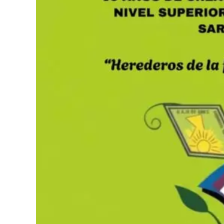
(Avenida Arribálzaga 2000).
Evidencias de un impacto sobrenatural
Durante la primera jornada, celebrada ayer, lo
conmocionaron a todos. Personas que arribaron
ruedas y con muletas, una vez chequeadas por 
físicas instantáneas. De acuerdo con los testi
personas que padecían severas patologías.
En este sentido, se logró visualizar que durante