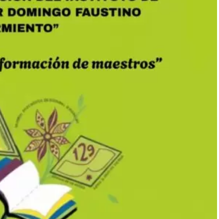
s asistentes fueron testigos de sucesos que
 a la “Cruzada de Milagros” postradas en sillas de
los médicos, manifestaron haber recibido sanidades
monios recabados, se registraron milagros creativos en
 el encuentro y el desarrollo de la prédica, la fe