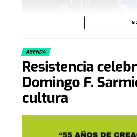
SI
AGENDA
Resistencia celebr
Domingo F. Sarmie
cultura
La capital chaqueña se encuentra viviendo un f
Paul y su esposa Becky Enenche, reconocidos r
encabezan una trascendental "Cruzada de Milag
martes 16 de junio, a partir de las 19:00 horas, 