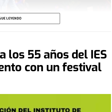
GUE LEYENDO
a los 55 años del IES
nto con un festival
enómeno espiritual sin precedentes con la visita del Dr.
eferentes internacionales, procedentes de Nigeria,
ros y Avivamiento Espiritual" que culminará hoy,
en las instalaciones de la Iglesia Portal del Cielo