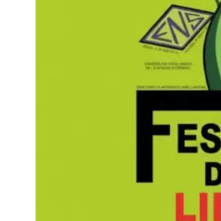
colectiva se activó de tal manera que, al mome
diferentes problemas físicos, entre otros, se
propia, consolidando recuperaciones físicas not
Un ministerio de alcance global
A propósito de este impacto, cabe destacar que
sentirse conmovido por el recibimiento en el p
sé con certeza que Dios se está moviendo con po
mundialmente respetado por presidir la que ho
del planeta, cuyo templo central, el Glory Dom
100.000 personas sentadas.