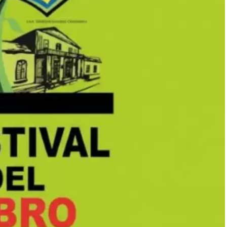
nto de la oración general, las personas que tenían
 pusieron de pie y comenzaron a dar pasos por cuenta
ables ante la mirada de la multitud.
 el Dr. Enenche, médico de profesión, manifestó
aís: "Es mi primera vez aquí y me siento como en casa;
der en la Argentina", declaró. El líder africano es
y se considera la congregación cristiana más grande
e en Nigeria, posee capacidad para albergar a más de