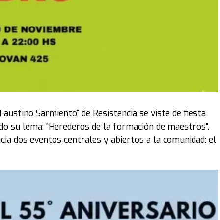
ra velada, la organización prevé un marco de público
nfitriones locales, los Pastores Jorge y Alicia Ledesma,
icto y gratuito para el público en general, invitando a
e salud a no quedarse afuera.
e Dios está haciendo en nuestra tierra. Prepárate para
res Ledesma al cierre de la edición.
 Faustino Sarmiento" de Resistencia se viste de fiesta
nteresados pueden consultar el sitio oficial
do su lema: "Herederos de la formación de maestros".
cia dos eventos centrales y abiertos a la comunidad: el