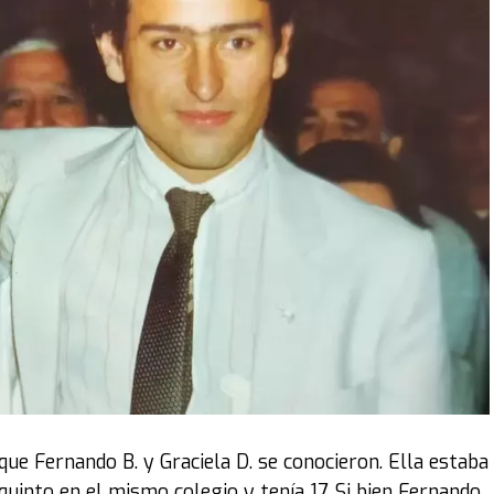
ue obviamente es un gran ícono del fútbol. Se puede
ne un short del Cebollitas, pasando por mítico año 86 y
dida", explica Acacia. Junto a la Ferrari negra se
Diego.
xperiencia”, cuenta la curadora. "
Esta fue una primera
una colección pasando la cordillera
. Se necesitaron
autos. Fue un trabajo bien inusual para el museo:
subirlos a las plataformas para luego ubicarlos en el
el evento al que pueden concurrir los fanáticos hasta el
xposición, como decía el título, fue '
Íconos sobre
 emblemáticos. Obviamente, para la Argentina,
este de
stan mucho al coleccionista son por la época o por el
que Fernando B. y Graciela D. se conocieron. Ella estaba
quinto en el mismo colegio y tenía 17. Si bien Fernando