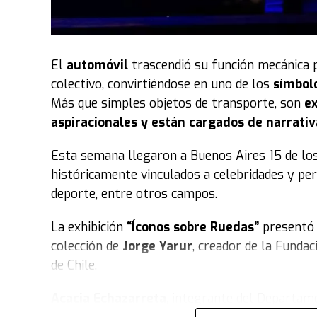
El
automóvil
trascendió su función mecánica 
colectivo, convirtiéndose en uno de los
símbol
Más que simples objetos de transporte, son
ex
aspiracionales y están cargados de narrativ
Esta semana llegaron a Buenos Aires 15 de lo
históricamente vinculados a celebridades y per
deporte, entre otros campos.
La exhibición
“Íconos sobre Ruedas”
presentó 
colección de
Jorge Yarur
, creador de la Funda
de Chile.
Acacia Echazarreta
, integrante del Departame