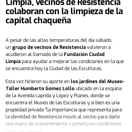
Limpia, vecinos de Resistencia
pueden ingresar a www.jorgeledesma.com.
colaboran con la limpieza de la
El amparo solicitaba la declaración de ilegalidad e
El cierre de estos días festivos, será el domingo 6 de
capital chaqueña
inconstitucionalidad de una resolución que suspendió
julio, con dos cultos de celebración y milagros, (como
temporalmente ciertos actos administrativos. Los
todos los domingos) con entrada gratuita y abierto para
mandatarios judiciales de la Provincia del Chaco
todo el que desea encontrar un mayor acercamiento a
argumentaron que el amparo era improcedente, ya que
A pesar de las altas temperaturas del día sábado,
Dios. En estos horarios: uno a las 9:00 y otro a las 17:30
no cumplía con los requisitos establecidos y existían
un
grupo de vecinos de Resistencia
volvieron a
horas, en la Iglesia Portal del Cielo. Arribálzaga 2000.
otras vías legales adecuadas para proteger los
acudieron al llamado de la
Fundación Ciudad
Será una linda oportunidad para vivir juntos un tiempo
derechos alegados.
Limpia
para ayudar a mejorar las condiciones en la que
de celebración, comunión con Dios y renovación
se encuentra hoy la Ciudad de las Esculturas.
espiritual. La entrada (como siempre) es gratuita.
Los jueces señalaron que no podían determinar si las
cancelaciones de contratos se debían a un acto
Esta vez hicieron su aporte en
los jardines del Museo-
administrativo ilegal o simplemente a la decisión de no
Taller Humberto Gómez Lollo
ubicado en la esquina
renovarlos, y que no estaba demostrado que los nuevos
de la Avenida Laprida y López y Planes, donde se
contratados fueran miembros del sindicato que
encuentra el Museo de las Esculturas y si bien es una
presentó la acción, excluyéndolos de la protección
propiedad privada "la importancia que representa para
gremial invocada.
la identidad de Resistencia movió al vecino para darle
una mano de mantenimiento y ponerlo en condiciones
Fuente: DiarioTAG
como se merece".