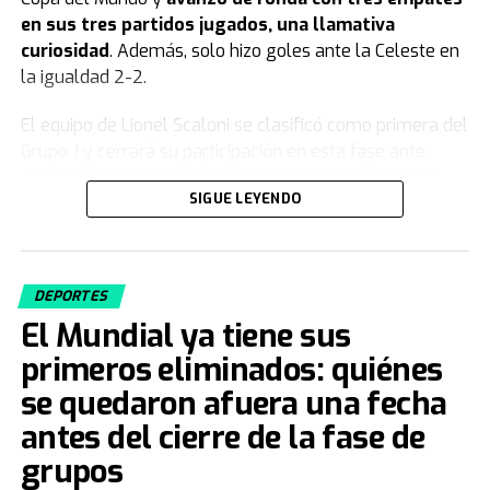
en sus tres partidos jugados, una llamativa
curiosidad
. Además, solo hizo goles ante la Celeste en
la igualdad 2-2.
El equipo de Lionel Scaloni se clasificó como primera del
Grupo J y cerrará su participación en esta fase ante
Jordania desde las 23 (hora de la Argentina) de este
SIGUE LEYENDO
sábado.
Uruguay quedó eliminado del Mundial
2026
DEPORTES
El Mundial ya tiene sus
Luego de su derrota ante España por 1-0 y en medio de
primeros eliminados: quiénes
un clima de tensión interna,
la selección de Uruguay
quedó como tercera de su grupo y eliminada del
se quedaron afuera una fecha
Mundial
. El equipo de Marcelo Bielsa sumó solo dos
antes del cierre de la fase de
puntos y no le alcanzó para meterse entre los mejores
grupos
terceros.