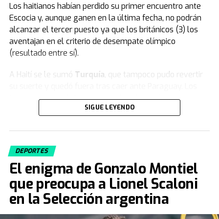
Los haitianos habían perdido su primer encuentro ante
Escocia y, aunque ganen en la última fecha, no podrán
alcanzar el tercer puesto ya que los británicos (3) los
aventajan en el criterio de desempate olímpico
(resultado entre sí).
A Haití se le sumó
Turquía
, que tampoco pudo revertir
su suerte y quedó fuera tras caer ante Paraguay. Los
turcos, a pesar de jugar con un hombre más, no
SIGUE LEYENDO
lograron dar vuelta el resultado y firmaron una rápida
despedida en su tercera participación en la Copa del
Mundo.
DEPORTES
Fuente: TN
El enigma de Gonzalo Montiel
que preocupa a Lionel Scaloni
en la Selección argentina