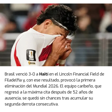
Durante el partido ocurrió un momento insólito:
Bielsa
sacó a Fernando Muslera en el entretiempo luego
de un grosero error que terminó en el único gol del
encuentro.
Fuente: TN
Brasil venció 3-0 a
Haití
en el Lincoln Financial Field de
Filadelfia y, con ese resultado, provocó la primera
eliminación del Mundial 2026. El equipo caribeño, que
regresó a la máxima cita después de 52 años de
ausencia, se quedó sin chances tras acumular su
segunda derrota consecutiva.