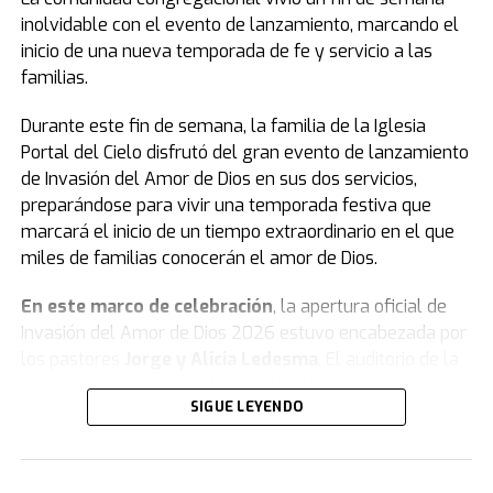
inolvidable con el evento de lanzamiento, marcando el
inicio de una nueva temporada de fe y servicio a las
familias.
Durante este fin de semana, la familia de la Iglesia
Portal del Cielo disfrutó del gran evento de lanzamiento
de Invasión del Amor de Dios en sus dos servicios,
preparándose para vivir una temporada festiva que
marcará el inicio de un tiempo extraordinario en el que
miles de familias conocerán el amor de Dios.
En este marco de celebración
, la apertura oficial de
Invasión del Amor de Dios 2026 estuvo encabezada por
los pastores
Jorge y Alicia Ledesma
. El auditorio de la
congregación se vistió de un colorido extraordinario con
SIGUE LEYENDO
remeras, globos, banderas, gorras y vinchas
representativas del movimiento, celebrando con gozo lo
que está por venir.