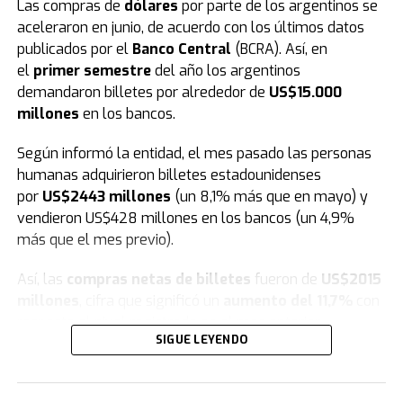
Las compras de
dólares
por parte de los argentinos se
aceleraron en junio, de acuerdo con los últimos datos
publicados por el
Banco Central
(BCRA). Así, en
En este sentido
, tras el evento de este fin de semana,
el
primer semestre
del año los argentinos
en los próximos días las calles de la ciudad se vestirán
demandaron billetes por alrededor de
US$15.000
de fiesta e ilusión. Bajo la consigna de llevar respuestas
millones
en los bancos.
y contención espiritual a cada hogar, los miembros de la
congregación junto a más de 6.000 iglesias saldrán por
Según informó la entidad, el mes pasado las personas
las ciudades en una gran peregrinación para anunciar
humanas adquirieron billetes estadounidenses
oficialmente el inicio de esta nueva edición.
por
US$2443 millones
(un 8,1% más que en mayo) y
vendieron US$428 millones en los bancos (un 4,9%
más que el mes previo).
Así, las
compras netas de billetes
fueron de
US$2015
millones
, cifra que significó un
aumento del 11,7%
con
respecto al nivel registrado en el mes anterior.
SIGUE LEYENDO
Por otra parte
, durante tres semanas recorrerán
En cuanto a la
cantidad de individuos
que operaron en
diferentes barrios, la zona céntrica y diversos eventos
el mercado de cambios, el BCRA informó que 1,5