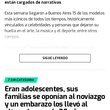
están cargados de narrativas
.
Esta semana llegaron a Buenos Aires 15 de los modelos
más icónicos de todos los tiempos, históricamente
vinculados a celebridades y personas que dejaron su
huella en el arte, la música y el deporte, entre otros
campos.
La exhibición
“Íconos sobre Ruedas”
presentó por
primera vez en Argentina varios vehículos de la
SIGUE LEYENDO
colección de
Jorge Yarur
, creador de la
Fundación
Museo de la Moda
que se encuentra en
Santiago de Chile.
Z SIN CATEGORIA
Acacia Echazarreta
, integrante del Departamento de
Eran adolescentes, sus
Curaduría de la institución, le contó a
TN
de qué trata la
muestra. “Nuestra colección, con sus 19.000 piezas de
familias se oponían al noviazgo
vestuario y accesorios, busca
congelar el tiempo
.
y un embarazo los llevó al
Tratamos de retratar distintos estilos, artes decorativas,