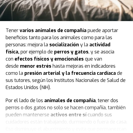
integró encuestas retrospectivas sobre los hábitos
digitales de los participantes y los resultados de las
pruebas estandarizadas INVALSI en
lengua italiana,
matemáticas e inglés
.
Tener
varios animales de compañía
puede aportar
Uno de los puntos de partida del análisis fue
dividir a
beneficios tanto para los animales como para las
los alumnos
según el momento en que abrieron su
personas: mejora la
socialización
y la
actividad
primera cuenta personal en redes sociales. De esa
física,
por ejemplo de
perros
y
gatos
, y se asocia
manera, quedaron definidos
dos grandes grupos
:
con
efectos físicos y emocionales
que van
quienes lo hicieron en sexto, séptimo u octavo grado —
desde
menor estrés
hasta mejoras en indicadores
los llamados
usuarios tempranos
— y quienes
como la
presión arterial y la frecuencia cardíaca
de
esperaron hasta el noveno grado o más, coincidiendo
sus tutores, según los Institutos Nacionales de Salud de
con la edad mínima legal para el acceso autónomo en
Estados Unidos (NIH).
Italia, fijada en 14 años.
Por el lado de los
animales de compañía
, tener dos
El diseño de la investigación excluyó a aquellos que
perros o dos gatos no solo se hacen compañía, también
abrieron su primera cuenta en primaria, por no contar
pueden mantenerse
activos entre sí
cuando sus
con una base suficiente para el análisis longitudinal, así
cuidadores están trabajando, durmiendo o fuera de casa.
como a quienes declararon haberse iniciado en redes
Eso disminuye el aburrimiento y evita que permanezcan