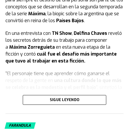
conceptos que se desarrollan en la segunda temporada
de la serie
Máxima
, la biopic sobre la argentina que se
convirtió en reina de los
Países Bajos
.
En una entrevista con
TN Show
,
Delfina Chaves
reveló
los secretos detrás de su trabajo para componer
a
Máxima Zorreguieta
en esta nueva etapa de la
ficción y contó
cuál fue el desafío más importante
que tuvo al trabajar en esta ficción.
“El personaje tiene que aprender cómo ganarse el
respeto de la gente en
una cultura donde lo que más
se celebra es la modestia y el perfil bajo
”, sintetizó la
actriz.
SIGUE LEYENDO
Qué es lo más difícil que Delfina Chaves
hizo en la serie “Máxima”
FARANDULA