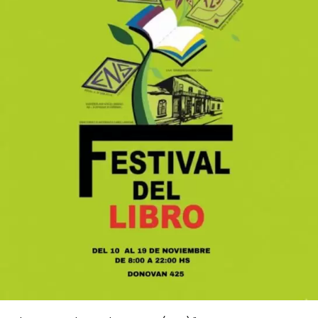
Evidencias de un impacto sobrenatural
Durante la primera jornada, celebrada ayer, los
asistentes fueron testigos de sucesos que
conmocionaron a todos. Personas que arribaron a la
“Cruzada de Milagros” postradas en sillas de ruedas y
con muletas, una vez chequeadas por los médicos,
manifestaron haber recibido sanidades físicas
instantáneas. De acuerdo con los testimonios
recabados, se registraron milagros creativos en
personas que padecían severas patologías.
En este sentido, se logró visualizar que durante el
encuentro y el desarrollo de la prédica, la fe colectiva
se activó de tal manera que, al momento de la oración
general, las personas que tenían diferentes problemas
físicos, entre otros, se pusieron de pie y comenzaron a
dar pasos por cuenta propia, consolidando
recuperaciones físicas notables ante la mirada de la
multitud.