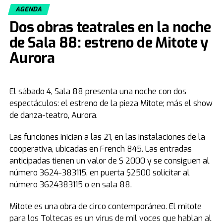
AGENDA
Convocatoria abierta para la última noche
Dos obras teatrales en la noche
En virtud de la masiva repercusión de la primera velada,
la organización prevé un marco de público aún mayor
de Sala 88: estreno de Mitote y
para el cierre de este martes. Los anfitriones locales,
Aurora
los Pastores Jorge y Alicia Ledesma, ratificaron que el
acceso es totalmente irrestricto y gratuito para el
público en general, invitando a quienes requieran una
El sábado 4, Sala 88 presenta una noche con dos
respuesta espiritual o de salud a no quedarse afuera.
espectáculos: el estreno de la pieza Mitote; más el show
de danza-teatro, Aurora.
"No seas solo un espectador. Sé parte de lo que Dios
está haciendo en nuestra tierra. Prepárate para ver y
Las funciones inician a las 21, en las instalaciones de la
recibir tu milagro", enfatizaron los pastores Ledesma al
cooperativa, ubicadas en French 845. Las entradas
cierre de la edición.
anticipadas tienen un valor de $ 2000 y se consiguen al
número 3624-383115, en puerta $2500 solicitar al
Para más información sobre el encuentro, los
55 Años de Legado en la Formación Docente
número 3624383115 o en sala 88.
interesados pueden consultar el sitio oficial instragram:
Desde su creación, el I.E.S. Sarmiento ha sido un pilar
paulenencheargentina
Mitote es una obra de circo contemporáneo. El mitote
fundamental en la formación de docentes,
para los Toltecas es un virus de mil voces que hablan al
contribuyendo de manera decisiva al sistema educativo