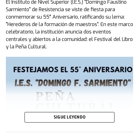
El Instituto de Nivel Superior (I.E.S.) "Domingo Faustino
Sarmiento" de Resistencia se viste de fiesta para
Un ministerio de alcance global
conmemorar su 55° Aniversario, ratificando su lema:
A propósito de este impacto, cabe destacar que el Dr.
"Herederos de la formación de maestros". En este marco
Enenche, médico de profesión, manifestó sentirse
celebratorio, la institución anuncia dos eventos
conmovido por el recibimiento en el país: "Es mi primera
centrales y abiertos a la comunidad: el Festival del Libro
vez aquí y me siento como en casa; sé con certeza que
y la Peña Cultural.
Dios se está moviendo con poder en la Argentina",
declaró. El líder africano es mundialmente respetado
por presidir la que hoy se considera la congregación
cristiana más grande del planeta, cuyo templo central,
el Glory Dome en Nigeria, posee capacidad para
albergar a más de 100.000 personas sentadas.
SIGUE LEYENDO