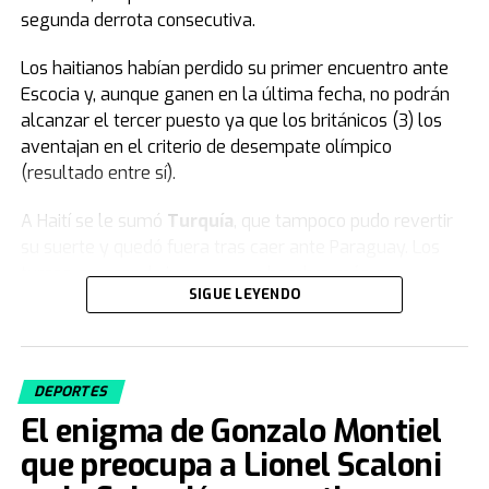
segunda derrota consecutiva.
Los haitianos habían perdido su primer encuentro ante
Escocia y, aunque ganen en la última fecha, no podrán
alcanzar el tercer puesto ya que los británicos (3) los
aventajan en el criterio de desempate olímpico
(resultado entre sí).
A Haití se le sumó
Turquía
, que tampoco pudo revertir
su suerte y quedó fuera tras caer ante Paraguay. Los
turcos, a pesar de jugar con un hombre más, no
SIGUE LEYENDO
lograron dar vuelta el resultado y firmaron una rápida
despedida en su tercera participación en la Copa del
Mundo.
DEPORTES
Fuente: TN
El enigma de Gonzalo Montiel
que preocupa a Lionel Scaloni