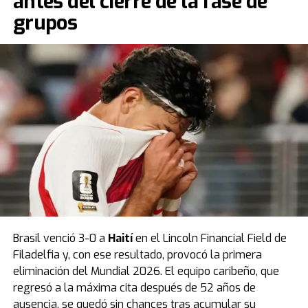
antes del cierre de la fase de
puntos y no le alcanzó para meterse entre los mejores
grupos
terceros.
Durante el partido ocurrió un momento insólito:
Bielsa
sacó a Fernando Muslera en el entretiempo luego
de un grosero error que terminó en el único gol del
encuentro.
Fuente: TN
Brasil venció 3-0 a
Haití
en el Lincoln Financial Field de
Filadelfia y, con ese resultado, provocó la primera
eliminación del Mundial 2026. El equipo caribeño, que
regresó a la máxima cita después de 52 años de
ausencia, se quedó sin chances tras acumular su