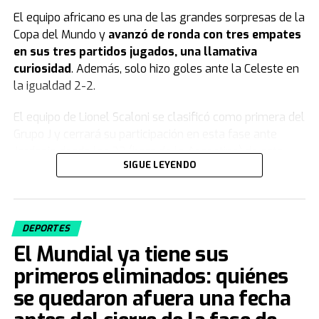
El equipo africano es una de las grandes sorpresas de la
Copa del Mundo y
avanzó de ronda con tres empates
en sus tres partidos jugados, una llamativa
curiosidad
. Además, solo hizo goles ante la Celeste en
la igualdad 2-2.
El equipo de Lionel Scaloni se clasificó como primera del
Grupo J y cerrará su participación en esta fase ante
Jordania desde las 23 (hora de la Argentina) de este
SIGUE LEYENDO
sábado.
Uruguay quedó eliminado del Mundial
2026
DEPORTES
El Mundial ya tiene sus
Luego de su derrota ante España por 1-0 y en medio de
primeros eliminados: quiénes
un clima de tensión interna,
la selección de Uruguay
quedó como tercera de su grupo y eliminada del
se quedaron afuera una fecha
Mundial
. El equipo de Marcelo Bielsa sumó solo dos