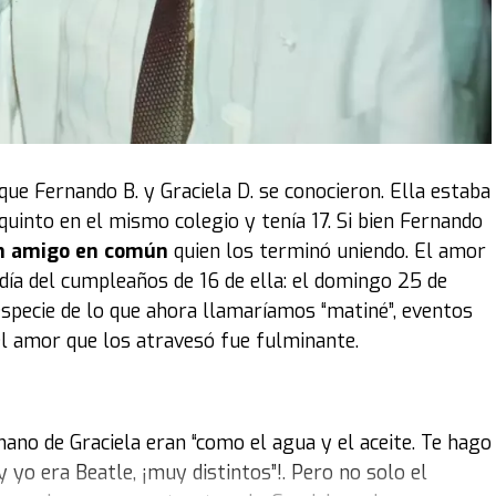
el evento al que pueden concurrir los fanáticos hasta el
xposición, como decía el título, fue '
Íconos sobre
 emblemáticos. Obviamente, para la Argentina,
este de
stan mucho al coleccionista son por la época o por el
que Fernando B. y Graciela D. se conocieron. Ella estaba
quinto en el mismo colegio y tenía 17. Si bien Fernando
 amigo en común
quien los terminó uniendo. El amor
 legendario
DeLorean
que se utilizó en la célebre
día del cumpleaños de 16 de ella: el domingo 25 de
to para el público, mostrando los detalles de un
especie de lo que ahora llamaríamos “matiné”, eventos
el amor que los atravesó fue fulminante.
ños 60 y los años 80, por lo que también hay
 cine, como el
DeLorean
, que es muy representativo de
ión tuvo que ver con la visión y la colección del
no de Graciela eran “como el agua y el aceite. Te hago
yo era Beatle, ¡muy distintos”!. Pero no solo el