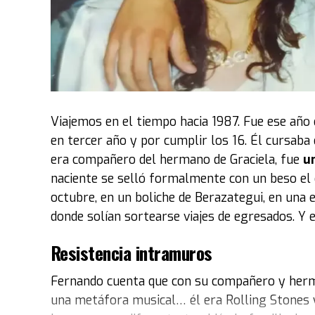
pabellón".
Luego, explicó el criterio con el que se montó 
2 de octubre en Costa Salguero. “La idea de la e
Ruedas’
. Por lo tanto, se eligieron vehículos
Maradona es muy simbólico
. Otros que le gu
Viajemos en el tiempo hacia 1987. Fue ese año 
personaje, como
Marilyn Monroe"
.
en tercer año y por cumplir los 16. Él cursaba 
era compañero del hermano de Graciela, fue
un
Entre los coches exhibidos también estuvo el
naciente se selló formalmente con un beso el 
película
Volver al Futuro
. El modelo fue abier
octubre, en un boliche de Berazategui, en una 
tablero que permanece impoluto y colorido.
donde solían sortearse viajes de egresados. Y 
“El fuerte de la colección del museo son los a
Resistencia intramuros
personalidades de ese tipo y autos icónicos del
la máquina del tiempo de esa película. La selecc
Fernando cuenta que con su compañero y herma
propietario“, expresó Acacia.
una metáfora musical… él era Rolling Stones y 