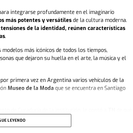
para integrarse profundamente en el imaginario
os más potentes y versátiles
de la cultura moderna.
tensiones de la identidad, reúnen características
as
.
s modelos más icónicos de todos los tiempos,
sonas que dejaron su huella en el arte, la música y el
por primera vez en Argentina varios vehículos de la
ción
Museo de la Moda
que se encuentra en Santiago
nto de Curaduría de la institución, le contó a
TN
de qué
19.000 piezas de vestuario y accesorios, busca
congelar
GUE LEYENDO
los, artes decorativas, el aspecto deportivo... de cómo