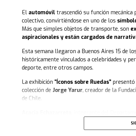
El
automóvil
trascendió su función mecánica 
colectivo, convirtiéndose en uno de los
símbol
Más que simples objetos de transporte, son
ex
aspiracionales y están cargados de narrativ
Esta semana llegaron a Buenos Aires 15 de lo
históricamente vinculados a celebridades y per
deporte, entre otros campos.
La exhibición
“Íconos sobre Ruedas”
presentó 
colección de
Jorge Yarur
, creador de la Funda
de Chile.
Acacia Echazarreta
, integrante del Departame
trata la muestra. “Nuestra colección, con sus 
SI
el tiempo
. Tratamos de retratar distintos esti