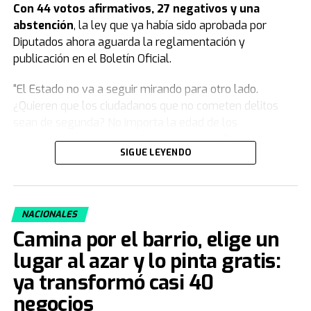
Con 44 votos afirmativos, 27 negativos y una
abstención
, la ley que ya había sido aprobada por
Diputados ahora aguarda la reglamentación y
publicación en el Boletín Oficial.
“El Estado no va a seguir mirando para otro lado.
¿Quieren que los ciudadanos que no cometen delitos
sean de segunda? No importa la edad de los
delincuentes, importa el delito”, comenzó Patricia
SIGUE LEYENDO
Bullrich.
Y agregó: “Este modelo se agotó, nosotros venimos a
plantear algo moral y jurídicamente distinto, una teoría
NACIONALES
que deja de poner en la indefensión total a las familias
Camina por el barrio, elige un
que enterraban a sus hijos. Cuando el delito no tiene
consecuencias, la ley pierde autoridad, y eso es lo que
lugar al azar y lo pinta gratis:
pasaba antes”.
ya transformó casi 40
negocios
“Vinimos a poner orden y no nos da vergüenza. Si