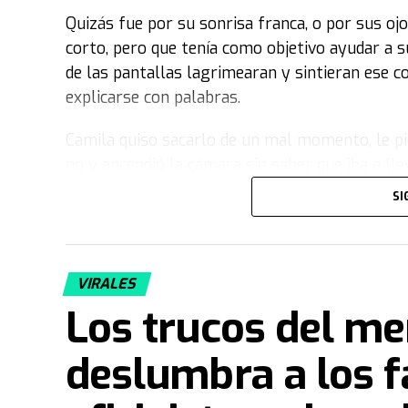
Quizás fue por su sonrisa franca, o por sus oj
corto, pero que tenía como objetivo ayudar a s
de las pantallas lagrimearan y sintieran ese c
explicarse con palabras.
Camila quiso sacarlo de un mal momento, le pid
no y encendió la cámara sin saber que iba a l
SI
La historia de Félix y Camila
Cuando volvía del colegio, los fines de semana
mamá, como muchos, Cami encontró siempre su
VIRALES
sus primeros pasos hasta las decisiones más i
Los trucos del me
manera, no solo se convirtió en su cómplice y 
deslumbra a los 
Félix es
pediatra
en Villa María, Córdoba. Hast
atendiendo todos los días y fue el médico de v