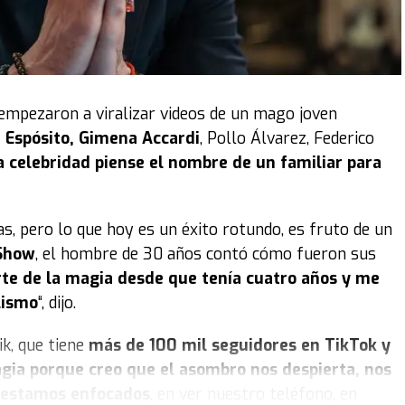
ue yo me inspiro mucho en él. La marca antes se
a gente, el año pasado lo cambié por
Russy
(IG
hiquita", reveló la joven emprendedora.
está marcada por él. “
Es una relación muy presente
 empezaron a viralizar videos de un mago joven
a con la comida; siempre estuvo y fue el que me
i Espósito, Gimena Accardi
, Pollo Álvarez, Federico
ecundario. Gracias a eso empecé a relacionarme con
la celebridad piense el nombre de un familiar para
 y hasta viví afuera”, contó.
 hacia él: “
Mi abuelo es el pilar fundamental para
as, pero lo que hoy es un éxito rotundo, es fruto de un
er parte siempre”, aseguró Cami.
Show
, el hombre de 30 años contó cómo fueron sus
te de la magia desde que tenía cuatro años y me
só: “Creo que generó mucha espontaneidad, no fue nada
lismo
“, dijo.
er tan viral, fue algo normal. Te esperas que la gente
a familia. La gente conectó con él y
me comentaban
ik, que tiene
más de 100 mil seguidores en TikTok y
 el video y llorábamos, le ves la carita como si le
ia porque creo que el asombro nos despierta, nos
resión que para mí eso también conectó mucho con la
e estamos enfocados
, en ver nuestro teléfono, en