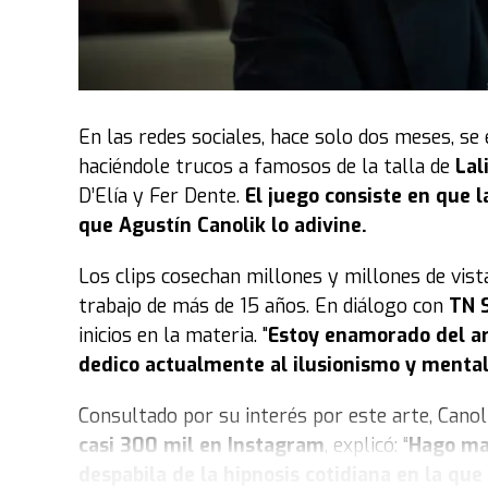
“Cuando terminé dije
‘esto es un tesoro’
, porq
llamaba UP pero como resultaba difícil para l
@russy.market) que es como me dice él desde c
Pero no solo el nombre, toda su vida, asegura, 
En las redes sociales, hace solo dos meses, se
en mi vida
. Yo salía del colegio y me esperab
haciéndole trucos a famosos de la talla de
Lal
impulsó a estudiar inglés cuando terminé el s
D’Elía y Fer Dente.
El juego consiste en que 
gente del exterior, diseñar ideas para productos
que Agustín Canolik lo adivine.
Es por eso que ella solo tiene palabras de amor
Los clips cosechan millones y millones de vist
todo
. Yo comparto mucho porque lo quiero hac
trabajo de más de 15 años. En diálogo con
TN 
inicios en la materia. "
Estoy enamorado del ar
Sobre la repercusión del video, la joven expre
dedico actualmente al ilusionismo y menta
armado, no tomé dimensión de que se podía hac
comente, pero no así, nadie lo puede creer en l
Consultado por su interés por este arte, Canol
que era el abuelo de todos
. Nosotros veíamos
casi 300 mil en Instagram
, explicó: “
Hago mag
explotara el corazón de orgullo, hizo una exp
despabila de la hipnosis cotidiana en la qu
pantalla”.