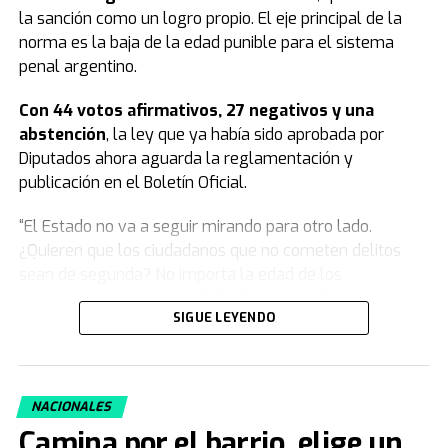
la sanción como un logro propio. El eje principal de la
norma es la baja de la edad punible para el sistema
penal argentino.
Con 44 votos afirmativos, 27 negativos y una
abstención
, la ley que ya había sido aprobada por
Diputados ahora aguarda la reglamentación y
publicación en el Boletín Oficial.
“El Estado no va a seguir mirando para otro lado.
¿Quieren que los ciudadanos que no cometen delitos
sean de segunda? No importa la edad de los
delincuentes, importa el delito”, comenzó Patricia
SIGUE LEYENDO
Bullrich.
Y agregó: “Este modelo se agotó, nosotros venimos a
plantear algo moral y jurídicamente distinto, una teoría
NACIONALES
que deja de poner en la indefensión total a las familias
Camina por el barrio, elige un
que enterraban a sus hijos. Cuando el delito no tiene