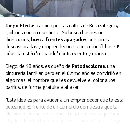
Luego pidió un minuto de silencio por las víctimas e hizo
parar a todo el bloque. El peronismo observó y
Villarruel aclaró que ella no podía definir eso.
Finalmente, todos se pusieron de pie y se hizo silencio.
Diego Fleitas
camina por las calles de Berazategui y
Quilmes con un ojo clínico. No busca baches ni
El peronismo se opuso desde el inicio
y, además de
direcciones;
busca frentes apagados
, persianas
advertir que la ley se concentra en lo punitivo y no en la
descascaradas y emprendedores que, como él hace 15
protección de las infancias, remarcó que los fondos
años, la estén “remando” contra viento y marea.
presupuestados resultan insuficientes.
Diego, de 48 años, es dueño de
Patodacolores
, una
Según la norma,
el presupuesto para un sistema que
pinturería familiar, pero en el último año se convirtió en
reduce la edad de 16 a 14 años destina $23.700
algo más: el hombre que les devuelve el color a los
millones a las provincias.
barrios, de forma gratuita y al azar.
Datos del Servicio Penitenciario Federal indican que el
“Esta idea es para ayudar a un emprendedor que la está
costo del metro cuadrado es de 3,2 millones de pesos.
peleando. El frente de un comercio demuestra que la
Con el presupuesto previsto se podrían construir 7.400
pintura es buena, pero sobre todo, demuestra que hay
metros cuadrados. Dividido por los 24 distritos, cada
alguien del otro lado que apuesta por vos”, contó Diego
provincia recibiría 308 metros cuadrados.
en diálogo con
TN
.