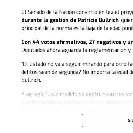
El Senado de la Nación convirtió en ley el pro
durante la gestión de Patricia Bullrich
, quie
principal de la norma es la baja de la edad pun
Con 44 votos afirmativos, 27 negativos y u
Diputados ahora aguarda la reglamentación y pu
“El Estado no va a seguir mirando para otro l
delitos sean de segunda? No importa la edad de
Bullrich.
Y agregó: “Este modelo se agotó, nosotros ven
una teoría que deja de poner en la indefensión 
el delito no tiene consecuencias, la ley pierde 
SI
“Vinimos a poner orden y no nos da vergüenz
calles y hacemos cumplir la ley. Proteger a