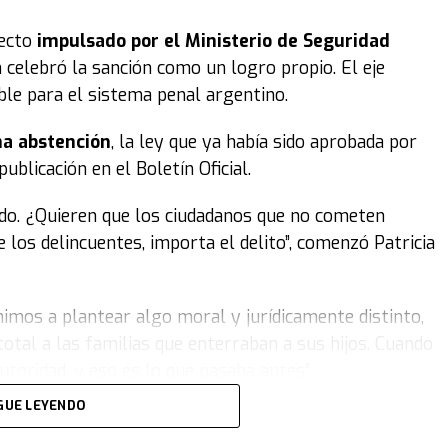
yecto
impulsado por el Ministerio de Seguridad
n celebró la sanción como un logro propio. El eje
ible para el sistema penal argentino.
na abstención
, la ley que ya había sido aprobada por
blicación en el Boletín Oficial.
ado. ¿Quieren que los ciudadanos que no cometen
 los delincuentes, importa el delito”, comenzó Patricia
imos a plantear algo moral y jurídicamente distinto,
total a las familias que enterraban a sus hijos. Cuando
autoridad, y eso es lo que pasaba antes”.
GUE LEYENDO
a. Si las hizo, las paga, por eso ordenamos las
 los adolescentes, reparar a las víctimas. Queremos