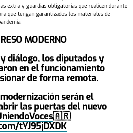
ras extra y guardias obligatorias que realicen durante
para que tengan garantizados los materiales de
pandemia.
NGRESO MODERNO
 diálogo, los diputados y
aron en el funcionamiento
esionar de forma remota.
 modernización serán el
 abrir las puertas del nuevo
niendoVoces
🇦🇷
r.com/tYJ95jDXDK