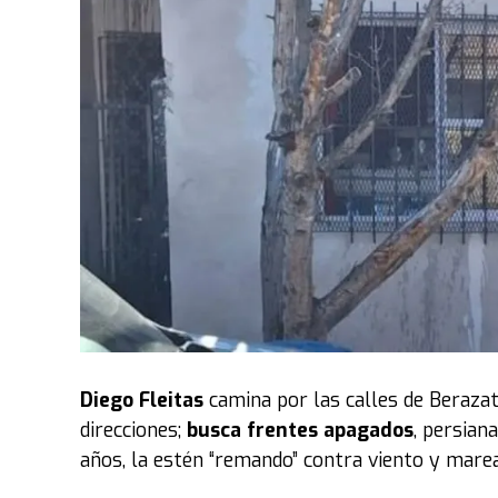
distritos, cada provincia recibiría 308 metros 
Frente a esos números, Jorge Capitanich del PJ
estas quedan en letra muerta y constituyen una
La respuesta llegó desde el bloque libertario,
al peronismo de “mentiroso. Solo con una fuer
“Si la discusión es la plata, que la pongan l
publicidad. A pocos metros de acá hay famil
venganza”,
agregó el cordobés que ahora inte
Parte de la postura peronista se reflejó en la 
estaba molesto porque había acordado con los l
Diego Fleitas
camina por las calles de Berazat
las gradas. Sin embargo, el oficialismo permiti
direcciones;
busca frentes apagados
, persian
primer piso.
años, la estén “remando” contra viento y marea
“Somos legisladores, no estamos para responde