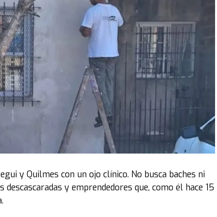
cuadrados.
 señaló: “Si no contamos con el presupuesto necesario,
 frustración colectiva”.
 algunos con mayor énfasis, como Luis Juez, quien acusó
te cuota de ignorancia se puede opinar como opinan”.
as provincias. Se la gastan en cualquier cosa, en
iares que vienen a buscar justicia, no
gra LLA.
intervención de la senadora Lucía Corpacci. El bloque
ibertarios no habilitar la presencia de familiares en
egui y Quilmes con un ojo clínico. No busca baches ni
ó el ingreso de varios que se ubicaron en los palcos del
as descascaradas y emprendedores que, como él hace 15
.
r el enojo, estamos para dictar leyes que hagan la