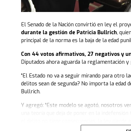
El Senado de la Nación convirtió en ley el pro
durante la gestión de Patricia Bullrich
, quie
principal de la norma es la baja de la edad pun
Con 44 votos afirmativos, 27 negativos y u
Diputados ahora aguarda la reglamentación y pu
“El Estado no va a seguir mirando para otro l
delitos sean de segunda? No importa la edad de
Bullrich.
Y agregó: “Este modelo se agotó, nosotros ven
una teoría que deja de poner en la indefensión 
el delito no tiene consecuencias, la ley pierde 