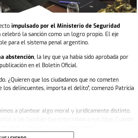
yecto
impulsado por el Ministerio de Seguridad
n celebró la sanción como un logro propio. El eje
ible para el sistema penal argentino.
na abstención
, la ley que ya había sido aprobada por
blicación en el Boletín Oficial.
ado. ¿Quieren que los ciudadanos que no cometen
 los delincuentes, importa el delito”, comenzó Patricia
imos a plantear algo moral y jurídicamente distinto,
total a las familias que enterraban a sus hijos. Cuando
autoridad, y eso es lo que pasaba antes”.