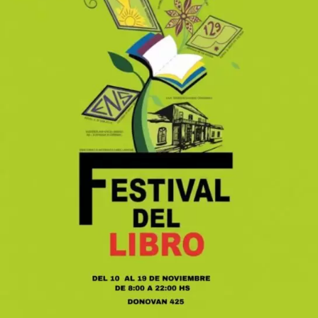
Evidencias de un impacto sobrenatural
Durante la primera jornada, celebrada ayer, los
asistentes fueron testigos de sucesos que
conmocionaron a todos. Personas que arribaron a la
“Cruzada de Milagros” postradas en sillas de ruedas y
con muletas, una vez chequeadas por los médicos,
manifestaron haber recibido sanidades físicas
instantáneas. De acuerdo con los testimonios
recabados, se registraron milagros creativos en
personas que padecían severas patologías.
En este sentido, se logró visualizar que durante el
encuentro y el desarrollo de la prédica, la fe colectiva
se activó de tal manera que, al momento de la oración
general, las personas que tenían diferentes problemas
físicos, entre otros, se pusieron de pie y comenzaron a
dar pasos por cuenta propia, consolidando