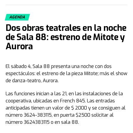
AGENDA
Convocatoria abierta para la última noche
Dos obras teatrales en la noche
En virtud de la masiva repercusión de la primera velada,
la organización prevé un marco de público aún mayor
de Sala 88: estreno de Mitote y
para el cierre de este martes. Los anfitriones locales,
Aurora
los Pastores Jorge y Alicia Ledesma, ratificaron que el
acceso es totalmente irrestricto y gratuito para el
público en general, invitando a quienes requieran una
El sábado 4, Sala 88 presenta una noche con dos
respuesta espiritual o de salud a no quedarse afuera.
espectáculos: el estreno de la pieza Mitote; más el show
de danza-teatro, Aurora.
"No seas solo un espectador. Sé parte de lo que Dios
está haciendo en nuestra tierra. Prepárate para ver y
Las funciones inician a las 21, en las instalaciones de la
recibir tu milagro", enfatizaron los pastores Ledesma al
cooperativa, ubicadas en French 845. Las entradas
cierre de la edición.
anticipadas tienen un valor de $ 2000 y se consiguen al
número 3624-383115, en puerta $2500 solicitar al
Para más información sobre el encuentro, los
55 Años de Legado en la Formación Docente
número 3624383115 o en sala 88.
interesados pueden consultar el sitio oficial instragram:
Desde su creación, el I.E.S. Sarmiento ha sido un pilar
paulenencheargentina