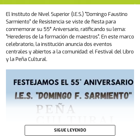
recuperaciones físicas notables ante la mirada de la
multitud.
El Instituto de Nivel Superior (I.E.S.) "Domingo Faustino
Sarmiento" de Resistencia se viste de fiesta para
Un ministerio de alcance global
conmemorar su 55° Aniversario, ratificando su lema:
A propósito de este impacto, cabe destacar que el Dr.
"Herederos de la formación de maestros". En este marco
Enenche, médico de profesión, manifestó sentirse
celebratorio, la institución anuncia dos eventos
conmovido por el recibimiento en el país: "Es mi primera
centrales y abiertos a la comunidad: el Festival del Libro
vez aquí y me siento como en casa; sé con certeza que
y la Peña Cultural.
Dios se está moviendo con poder en la Argentina",
declaró. El líder africano es mundialmente respetado
por presidir la que hoy se considera la congregación
cristiana más grande del planeta, cuyo templo central,
el Glory Dome en Nigeria, posee capacidad para
albergar a más de 100.000 personas sentadas.
SIGUE LEYENDO