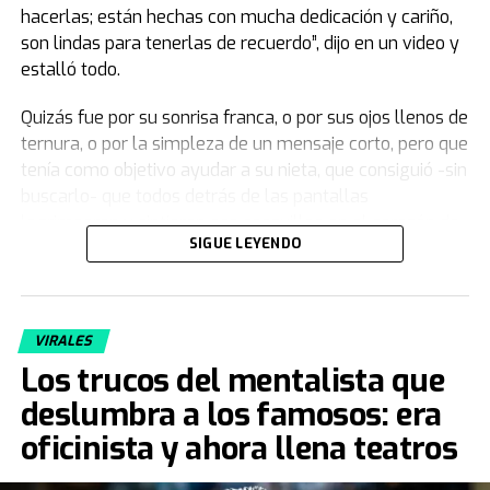
hacerlas; están hechas con mucha dedicación y cariño,
son lindas para tenerlas de recuerdo”, dijo en un video y
estalló todo.
Quizás fue por su sonrisa franca, o por sus ojos llenos de
ternura, o por la simpleza de un mensaje corto, pero que
tenía como objetivo ayudar a su nieta, que consiguió -sin
buscarlo- que todos detrás de las pantallas
lagrimearan y sintieran ese cosquilleo en el corazón de
SIGUE LEYENDO
eso que no termina de explicarse con palabras.
Camila quiso sacarlo de un mal momento, le pidió que le
dé una mano sabiendo que no iba a decir que no y
VIRALES
encendió la cámara sin saber que iba a llevarse para
Los trucos del mentalista que
siempre
un recuerdo invaluable
.
deslumbra a los famosos: era
La historia de Félix y Camila
oficinista y ahora llena teatros
Cuando volvía del colegio, los fines de semana y