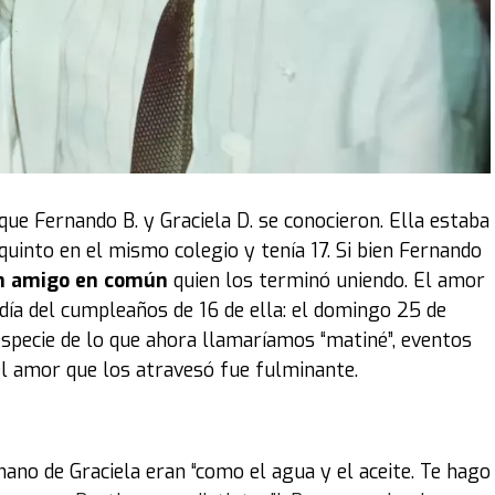
subirlos a las plataformas para luego ubicarlos en el
el evento al que pueden concurrir los fanáticos hasta el
xposición, como decía el título, fue '
Íconos sobre
 emblemáticos. Obviamente, para la Argentina,
este de
stan mucho al coleccionista son por la época o por el
que Fernando B. y Graciela D. se conocieron. Ella estaba
quinto en el mismo colegio y tenía 17. Si bien Fernando
 amigo en común
quien los terminó uniendo. El amor
 legendario
DeLorean
que se utilizó en la célebre
día del cumpleaños de 16 de ella: el domingo 25 de
to para el público, mostrando los detalles de un
especie de lo que ahora llamaríamos “matiné”, eventos
el amor que los atravesó fue fulminante.
ños 60 y los años 80, por lo que también hay
 cine, como el
DeLorean
, que es muy representativo de
ión tuvo que ver con la visión y la colección del
no de Graciela eran “como el agua y el aceite. Te hago