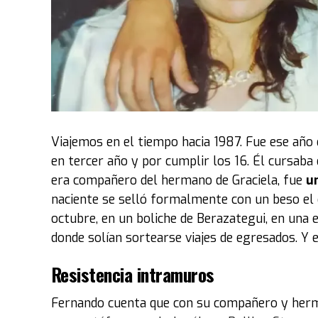
tuvimos que esperarlos, bajarlos, recibirlos y 
pabellón".
Luego, explicó el criterio con el que se montó 
2 de octubre en Costa Salguero. “La idea de la e
Ruedas’
. Por lo tanto, se eligieron vehículos
Maradona es muy simbólico
. Otros que le gu
Viajemos en el tiempo hacia 1987. Fue ese año 
personaje, como
Marilyn Monroe"
.
en tercer año y por cumplir los 16. Él cursaba 
era compañero del hermano de Graciela, fue
un
Entre los coches exhibidos también estuvo el
naciente se selló formalmente con un beso el 
película
Volver al Futuro
. El modelo fue abier
octubre, en un boliche de Berazategui, en una 
tablero que permanece impoluto y colorido.
donde solían sortearse viajes de egresados. Y 
“El fuerte de la colección del museo son los a
Resistencia intramuros
personalidades de ese tipo y autos icónicos del
la máquina del tiempo de esa película. La selecc
Fernando cuenta que con su compañero y herma
propietario“, expresó Acacia.