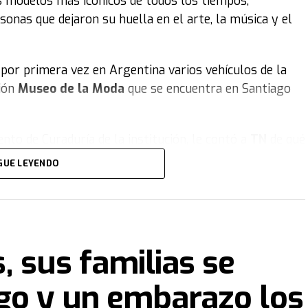
s modelos más icónicos de todos los tiempos,
sonas que dejaron su huella en el arte, la música y el
por primera vez en Argentina varios vehículos de la
ción
Museo de la Moda
que se encuentra en Santiago
nto de Curaduría de la institución, le contó a
TN
de qué
19.000 piezas de vestuario y accesorios, busca
congelar
GUE LEYENDO
los, artes decorativas, el aspecto deportivo... de cómo
as y botines, entre otras prendas y objetos que se
nemos el auto de
Maradona
:
un Ferrari Testarossa
, sus familias se
or primera vez en la Argentina
go y un embarazo los
anécdotas relacionadas a la vida de Diego estuvo de